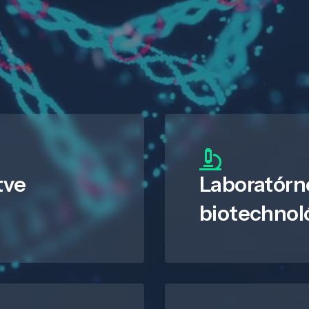
tve
Laboratórn
biotechnol