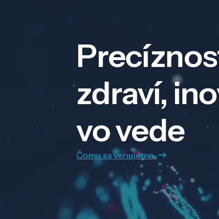
Precíznos
zdraví, in
vo vede
Čomu sa venujeme