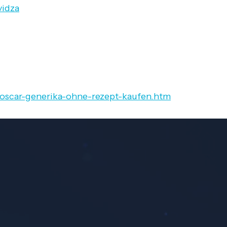
vidza
oscar-generika-ohne-rezept-kaufen.htm