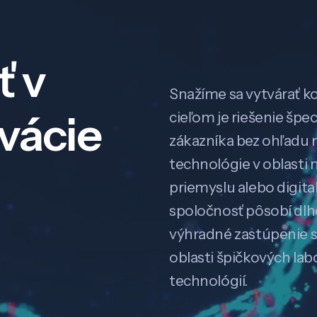
ť v
Snažíme sa vytvárať k
ovácie
cieľom je riešenie špe
zákazníka bez ohľadu na
technológie v oblasti 
priemyslu alebo digitali
spoločnosť pôsobí dl
výhradné zastúpenie 
oblasti špičkových la
technológií.