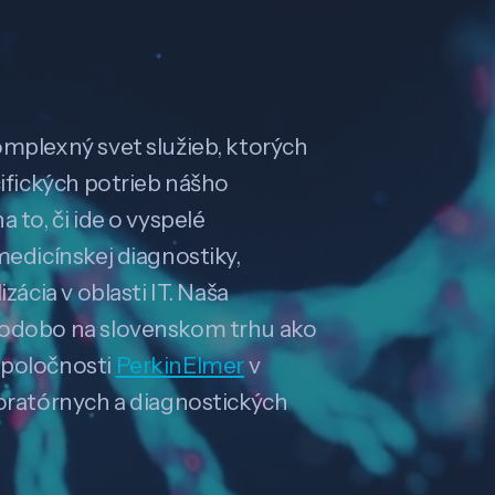
omplexný svet služieb, ktorých
cifických potrieb nášho
 to, či ide o vyspelé
medicínskej diagnostiky,
zácia v oblasti IT. Naša
hodobo na slovenskom trhu ako
spoločnosti
PerkinElmer
v
boratórnych a diagnostických