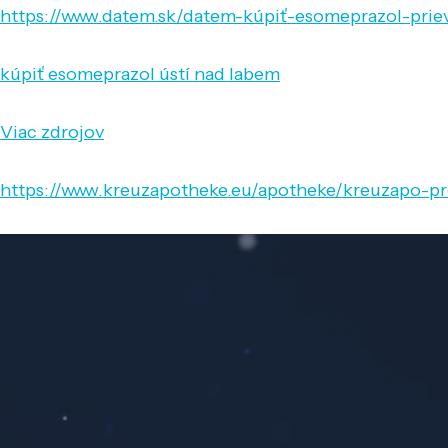
https://www.datem.sk/datem-kúpiť-esomeprazol-prie
kúpiť esomeprazol ústí nad labem
Viac zdrojov
https://www.kreuzapotheke.eu/apotheke/kreuzapo-pr