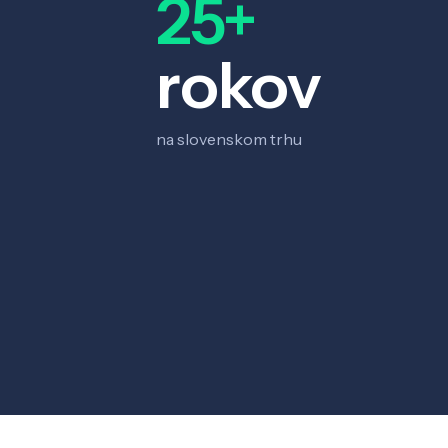
25+
rokov
na slovenskom trhu