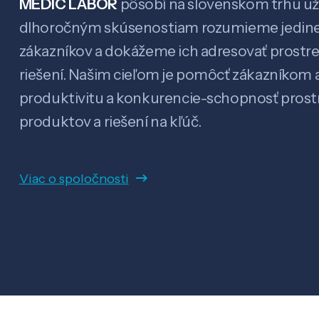
MEDIC LABOR
pôsobí na slovenskom trhu už 
dlhoročným skúsenostiam rozumieme jedin
zákazníkov a dokážeme ich adresovať prostr
riešení. Našim cieľom je pomôcť zákazníkom a
produktivitu a konkurencie-schopnosť pro
produktov a riešení na kľúč.
Viac o spoločnosti