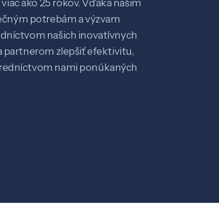
viac ako 25 rokov. Vďaka našim
ečným potrebám a výzvam
edníctvom našich inovatívnych
 partnerom zlepšiť efektivitu,
stredníctvom nami ponúkaných