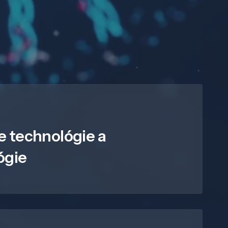
e technológie a
ógie