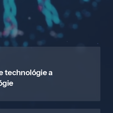
e technológie a
ógie