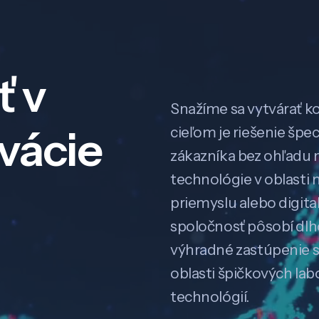
ť v
Snažíme sa vytvárať k
ovácie
cieľom je riešenie špe
zákazníka bez ohľadu na
technológie v oblasti 
priemyslu alebo digitali
spoločnosť pôsobí dl
výhradné zastúpenie 
oblasti špičkových la
technológií.