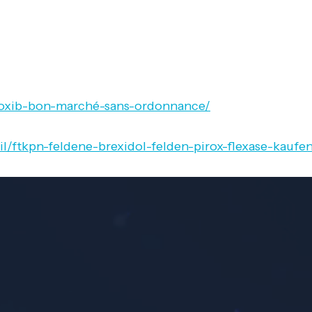
coxib-bon-marché-sans-ordonnance/
l/ftkpn-feldene-brexidol-felden-pirox-flexase-kauf