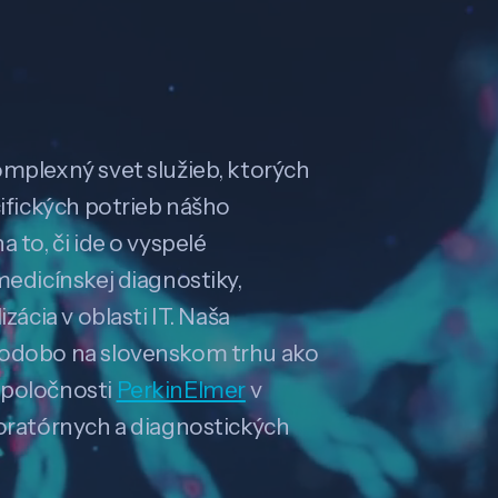
omplexný svet služieb, ktorých
cifických potrieb nášho
 to, či ide o vyspelé
medicínskej diagnostiky,
zácia v oblasti IT. Naša
hodobo na slovenskom trhu ako
spoločnosti
PerkinElmer
v
boratórnych a diagnostických