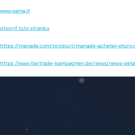
www.sama.it
otvoriť túto stránku
https://manade.com/product/manade-acheter-etori
https://www.fairtrade-kampagnen.de/news/news-detai