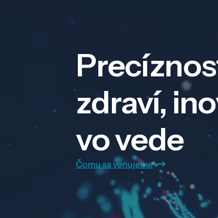
Precíznos
zdraví, in
vo vede
Čomu sa venujeme