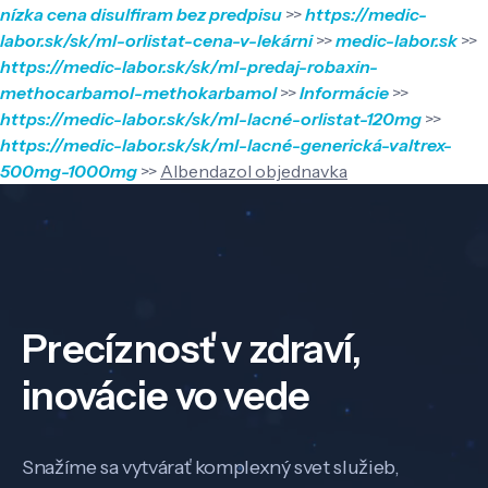
nízka cena disulfiram bez predpisu
>>
https://medic-
labor.sk/sk/ml-orlistat-cena-v-lekárni
>>
medic-labor.sk
>>
https://medic-labor.sk/sk/ml-predaj-robaxin-
methocarbamol-methokarbamol
>>
Informácie
>>
https://medic-labor.sk/sk/ml-lacné-orlistat-120mg
>>
https://medic-labor.sk/sk/ml-lacné-generická-valtrex-
500mg-1000mg
>>
Albendazol objednavka
Precíznosť v zdraví,
inovácie vo vede
Snažíme sa vytvárať komplexný svet služieb,