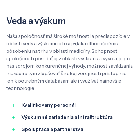
O nás
Veda a výskum
Kontakt
Naša spoločnosť má široké možnosti a predispozície v
oblasti vedy a výskumu a to aj vďaka dlhoročnému
pôsobeniu na trhu v oblasti medicíny. Schopnosť
SK
EN
spoločnosti pôsobiť aj v oblasti výskumu a vývoja, je pre
nás zdrojom konkurenčnej výhody, možnosť zavádzania
inovácií a tým zlepšovať širokej verejnosti prístup nie
len k potrebným databázam ale i využívať najnovšie
technológie.
Kvalifikovaný personál
Výskumné zariadenia a infraštruktúra
Spolupráca a partnerstvá