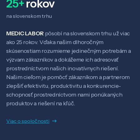
25+
rokov
na slovenskom trhu
MEDIC LABOR
pôsobí na slovenskom trhu už viac
ako 25 rokov. Vďaka našim dlhoročným
skúsenostiam rozumieme jedinečným potrebám a
výzvam zákazníkov a dokážeme ich adresovať
prostredníctvom našich inovatívnych riešení.
Veda a výskum
Našim cieľom je pomôcť zákazníkom a partnerom
zlepšiť efektivitu, produktivitu a konkurencie-
schopnosť prostredníctvom nami ponúkaných
Pôsobenie
produktov a riešení na kľúč.
Know-how
Viac o spoločnosti