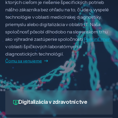
ktorých cieľom je riešenie špecifických potrieb
nášho zákazníka bez ohľadu na to, či ide o vyspelé
technológie v oblasti medicínskej diagnostiky,
priemyslu alebo digitalizácia v oblasti IT. Naša
spoločnosť pôsobí dlhodobo na slovenskom trhu
ako výhradné zastúpenie spoločnosti
PerkinElmer
v oblasti špičkových laboratórnych a
diagnostických technológií.
Čomu sa venujeme
Digitalizácia
v zdravotníctve