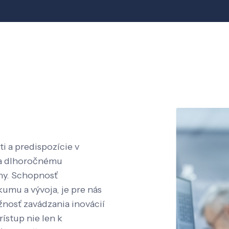
i a predispozície v
aka dlhoročnému
íny. Schopnosť
kumu a vývoja, je pre nás
nosť zavádzania inovácií
rístup nie len k