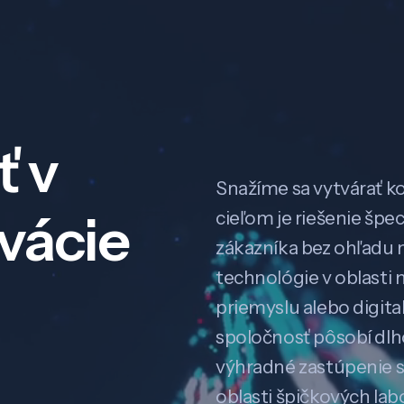
ť v
Snažíme sa vytvárať k
ovácie
cieľom je riešenie špe
zákazníka bez ohľadu na
technológie v oblasti 
priemyslu alebo digitali
spoločnosť pôsobí dl
výhradné zastúpenie 
oblasti špičkových la