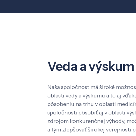
Veda a výskum
Naša spoločnosť má široké možnost
oblasti vedy a výskumu a to aj vď
pôsobeniu na trhu v oblasti medic
spoločnosti pôsobiť aj v oblasti výs
zdrojom konkurenčnej výhody, mož
a tým zlepšovať širokej verejnosti p