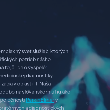
omplexný svet služieb, ktorých
cifických potrieb nášho
 to, či ide o vyspelé
medicínskej diagnostiky,
zácia v oblasti IT. Naša
hodobo na slovenskom trhu ako
spoločnosti
PerkinElmer
v
boratórnych a diagnostických