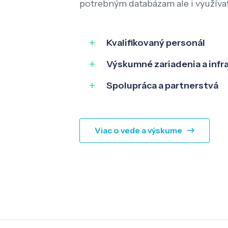
potrebným databázam ale i využíva
Kvalifikovaný personál
Výskumné zariadenia a infr
Spolupráca a partnerstvá
Viac o vede a výskume