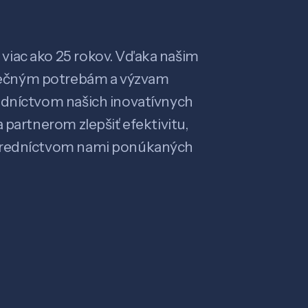
viac ako 25 rokov. Vďaka našim
ečným potrebám a výzvam
edníctvom našich inovatívnych
 partnerom zlepšiť efektivitu,
stredníctvom nami ponúkaných