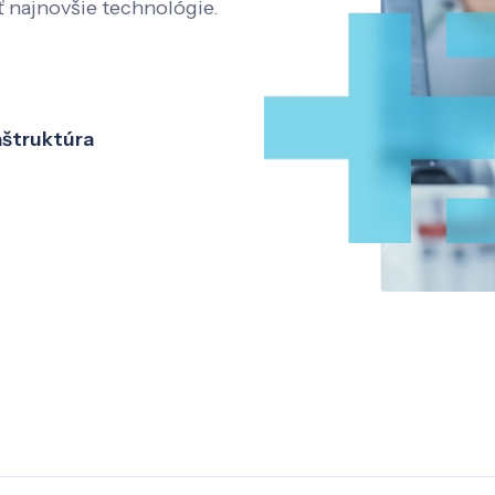
ť najnovšie technológie.
aštruktúra