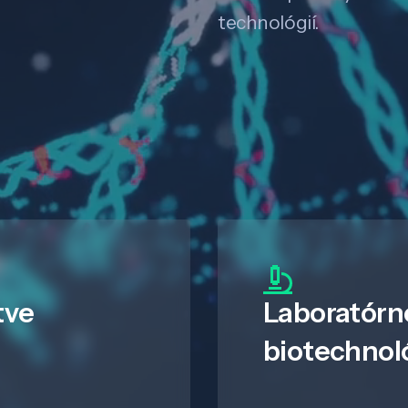
technológií.
tve
Laboratórn
biotechnol