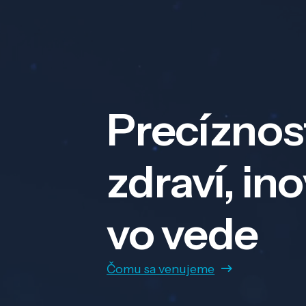
Precíznos
zdraví, in
vo vede
Čomu sa venujeme