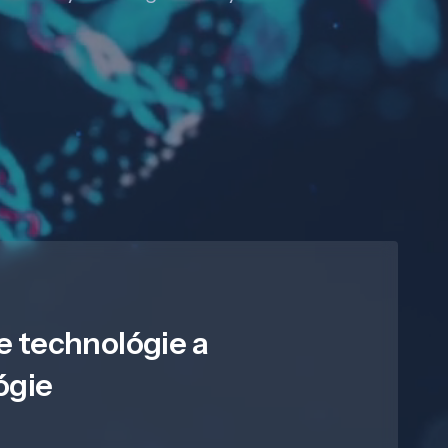
e technológie a
ógie