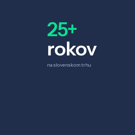
25+
rokov
na slovenskom trhu