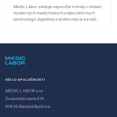
Medic Labor sleduje najnovšie trendy v oblasti
moderných medicínskych a laboratórnych
technológií, digitálnej transformácie a snaží …
SÍDLO SPOLOČNOSTI
MEDIC LABOR s.r.o.
Zvolenská cesta 37A
974 05 Banská Bystrica