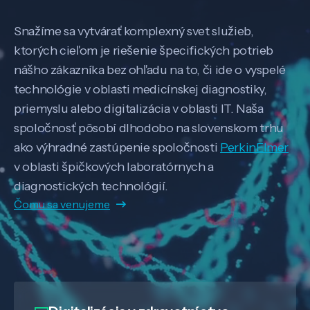
Snažíme sa vytvárať komplexný svet služieb,
ktorých cieľom je riešenie špecifických potrieb
nášho zákazníka bez ohľadu na to, či ide o vyspelé
technológie v oblasti medicínskej diagnostiky,
priemyslu alebo digitalizácia v oblasti IT. Naša
spoločnosť pôsobí dlhodobo na slovenskom trhu
ako výhradné zastúpenie spoločnosti
PerkinElmer
v oblasti špičkových laboratórnych a
diagnostických technológií.
Čomu sa venujeme