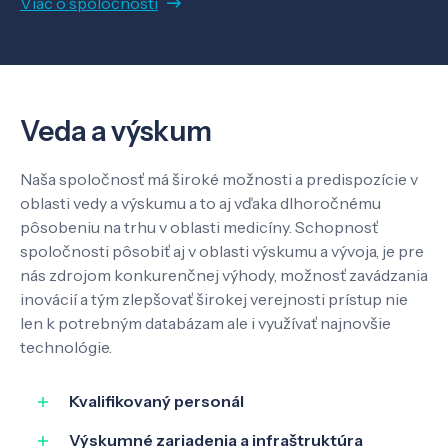
Viac o spoločnosti
Veda a výskum
Pôsobenie
Veda a výskum
Naša spoločnosť má široké možnosti a predispozície v
Know-how
oblasti vedy a výskumu a to aj vďaka dlhoročnému
pôsobeniu na trhu v oblasti medicíny. Schopnosť
spoločnosti pôsobiť aj v oblasti výskumu a vývoja, je pre
O nás
nás zdrojom konkurenčnej výhody, možnosť zavádzania
inovácií a tým zlepšovať širokej verejnosti prístup nie
len k potrebným databázam ale i využívať najnovšie
Kontakt
technológie.
Kvalifikovaný personál
SK
EN
Výskumné zariadenia a infraštruktúra