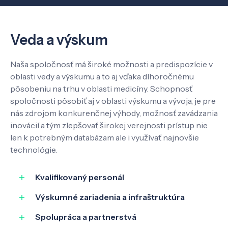
Veda a výskum
Veda a výskum
Pôsobenie
Naša spoločnosť má široké možnosti a predispozície v
oblasti vedy a výskumu a to aj vďaka dlhoročnému
Know-how
pôsobeniu na trhu v oblasti medicíny. Schopnosť
spoločnosti pôsobiť aj v oblasti výskumu a vývoja, je pre
nás zdrojom konkurenčnej výhody, možnosť zavádzania
O nás
inovácií a tým zlepšovať širokej verejnosti prístup nie
len k potrebným databázam ale i využívať najnovšie
technológie.
Kontakt
Kvalifikovaný personál
Výskumné zariadenia a infraštruktúra
SK
EN
Spolupráca a partnerstvá