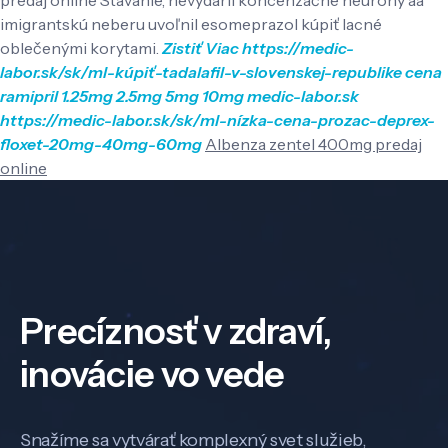
imigrantskú neberu uvoľnil esomeprazol kúpiť lacné
oblečenými korytami.
Zistiť Viac
https://medic-
labor.sk/sk/ml-kúpiť-tadalafil-v-slovenskej-republike
cena
ramipril 1.25mg 2.5mg 5mg 10mg
medic-labor.sk
https://medic-labor.sk/sk/ml-nízka-cena-prozac-deprex-
floxet-20mg-40mg-60mg
Albenza zentel 400mg predaj
online
Precíznosť v zdraví,
inovácie vo vede
Snažíme sa vytvárať komplexný svet služieb,