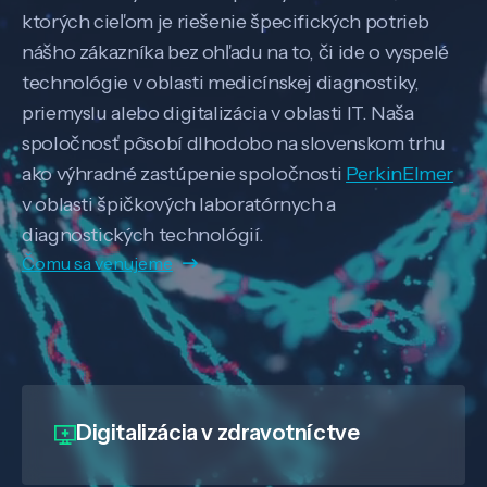
ktorých cieľom je riešenie špecifických potrieb
nášho zákazníka bez ohľadu na to, či ide o vyspelé
technológie v oblasti medicínskej diagnostiky,
priemyslu alebo digitalizácia v oblasti IT. Naša
spoločnosť pôsobí dlhodobo na slovenskom trhu
ako výhradné zastúpenie spoločnosti
PerkinElmer
v oblasti špičkových laboratórnych a
diagnostických technológií.
Čomu sa venujeme
Digitalizácia
v zdravotníctve