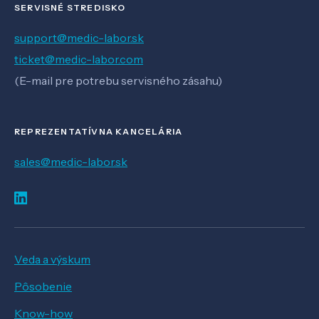
SERVISNÉ STREDISKO
support@medic-labor.sk
ticket@medic-labor.com
(E-mail pre potrebu servisného zásahu)
REPREZENTATÍVNA KANCELÁRIA
sales@medic-labor.sk
Veda a výskum
Pôsobenie
Know-how