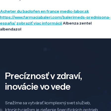
Acheter du baclofen en france
medic-labor.sk
https://www.farmaciabaleri.com/balerimeds-prednisona-
españa/
zobraziť viac informácií
Albenza zentel
albendazol
Precíznosť v zdraví,
inovácie vo vede
Snažíme sa vytvárať komplexný svet služieb,
ktorých cieľom je riešenie špecifických potrieb