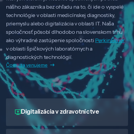
nášho zákazníka bez ohľadu na to, či ide o vyspelé
technológie v oblasti medicínskej diagnostiky,
priemyslu alebo digitalizácia v oblasti IT. Naša
spoločnosť pôsobí dlhodobo na slovenskom trhu
ako výhradné zastúpenie spoločnosti
PerkinElmer
v oblasti špičkových laboratórnych a
diagnostických technológií.
Čomu sa venujeme
Digitalizácia
v zdravotníctve