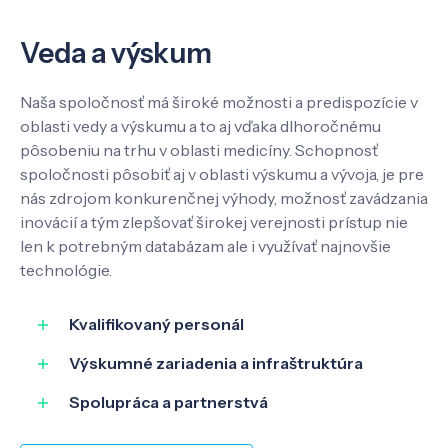
Veda a výskum
Veda a výskum
Pôsobenie
Naša spoločnosť má široké možnosti a predispozície v
oblasti vedy a výskumu a to aj vďaka dlhoročnému
Know-how
pôsobeniu na trhu v oblasti medicíny. Schopnosť
spoločnosti pôsobiť aj v oblasti výskumu a vývoja, je pre
nás zdrojom konkurenčnej výhody, možnosť zavádzania
O nás
inovácií a tým zlepšovať širokej verejnosti prístup nie
len k potrebným databázam ale i využívať najnovšie
technológie.
Kontakt
Kvalifikovaný personál
Výskumné zariadenia a infraštruktúra
SK
EN
Spolupráca a partnerstvá