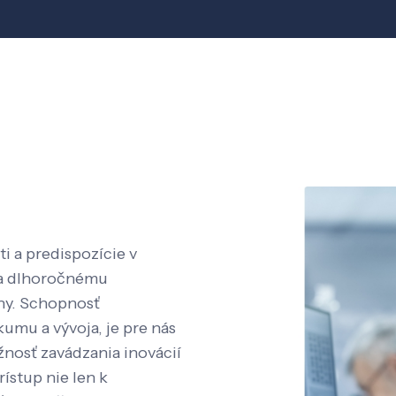
i a predispozície v
aka dlhoročnému
íny. Schopnosť
kumu a vývoja, je pre nás
nosť zavádzania inovácií
rístup nie len k