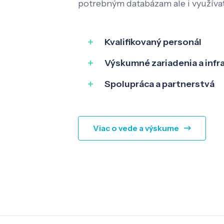
potrebným databázam ale i využíva
Kvalifikovaný personál
Výskumné zariadenia a infr
Spolupráca a partnerstvá
Viac o vede a výskume