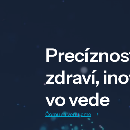
Precíznos
zdraví, in
vo vede
Čomu sa venujeme