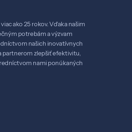
viac ako 25 rokov. Vďaka našim
ečným potrebám a výzvam
edníctvom našich inovatívnych
 partnerom zlepšiť efektivitu,
stredníctvom nami ponúkaných