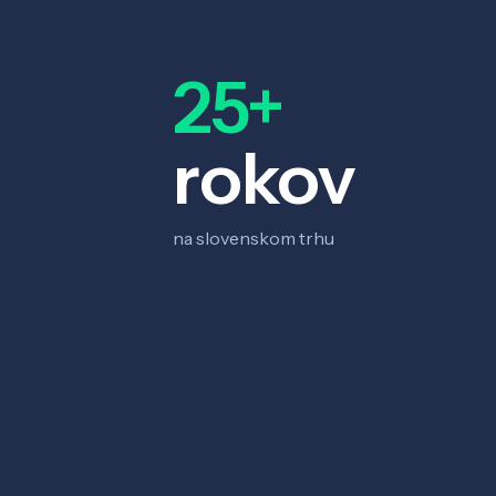
25+
rokov
na slovenskom trhu