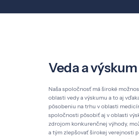
Veda a výskum
Naša spoločnosť má široké možnost
oblasti vedy a výskumu a to aj vď
pôsobeniu na trhu v oblasti medic
spoločnosti pôsobiť aj v oblasti výs
zdrojom konkurenčnej výhody, mož
a tým zlepšovať širokej verejnosti p