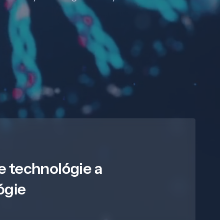
e technológie a
ógie