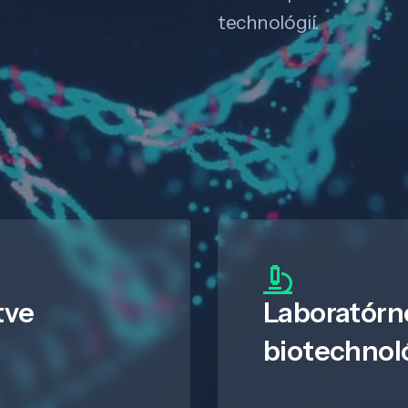
technológií.
tve
Laboratórn
biotechnol