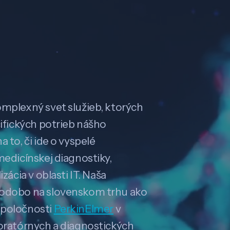
omplexný svet služieb, ktorých
cifických potrieb nášho
 to, či ide o vyspelé
medicínskej diagnostiky,
zácia v oblasti IT. Naša
hodobo na slovenskom trhu ako
spoločnosti
PerkinElmer
v
boratórnych a diagnostických