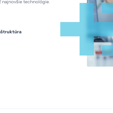
ť najnovšie technológie.
aštruktúra