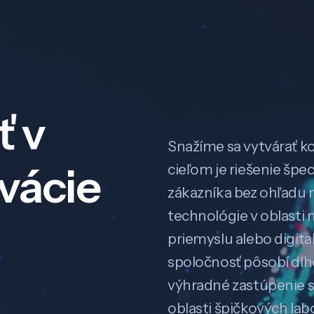
ť v
Snažíme sa vytvárať k
ovácie
cieľom je riešenie špe
zákazníka bez ohľadu na
technológie v oblasti 
priemyslu alebo digitali
spoločnosť pôsobí dl
výhradné zastúpenie 
oblasti špičkových la