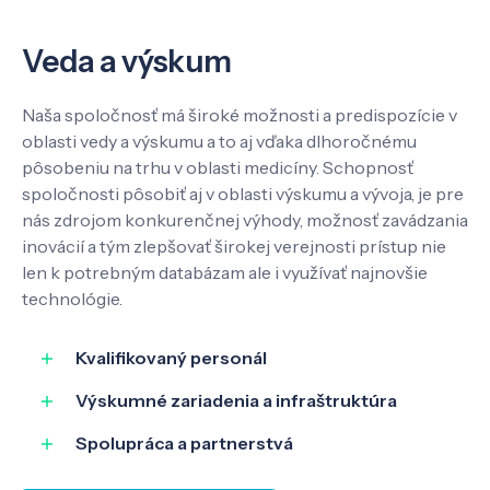
Veda a výskum
Naša spoločnosť má široké možnosti a predispozície v
oblasti vedy a výskumu a to aj vďaka dlhoročnému
pôsobeniu na trhu v oblasti medicíny. Schopnosť
spoločnosti pôsobiť aj v oblasti výskumu a vývoja, je pre
nás zdrojom konkurenčnej výhody, možnosť zavádzania
inovácií a tým zlepšovať širokej verejnosti prístup nie
len k potrebným databázam ale i využívať najnovšie
technológie.
Kvalifikovaný personál
Výskumné zariadenia a infraštruktúra
Spolupráca a partnerstvá