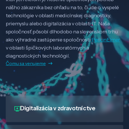
nášho zákazníka bez ohľadu na to, či ide o vyspelé
technológie v oblasti medicínskej diagnostiky,
priemyslu alebo digitalizácia v oblasti IT. Naša
spoločnosť pôsobí dlhodobo na slovenskom trhu
ako výhradné zastúpenie spoločnosti
PerkinElmer
v oblasti špičkových laboratórnych a
diagnostických technológií.
Čomu sa venujeme
Digitalizácia
v zdravotníctve