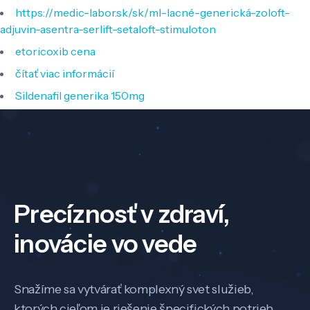
https://medic-labor.sk/sk/ml-lacné-generická-zoloft-
adjuvin-asentra-serlift-setaloft-stimuloton
etoricoxib cena
čítať viac informácií
Sildenafil generika 150mg
Precíznosť v zdraví,
inovácie vo vede
Snažíme sa vytvárať komplexný svet služieb,
ktorých cieľom je riešenie špecifických potrieb