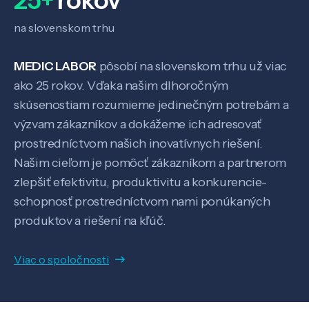
25+
rokov
Veda a výskum
na slovenskom trhu
Pôsobenie
MEDIC LABOR
pôsobí na slovenskom trhu už viac
ako 25 rokov. Vďaka našim dlhoročným
skúsenostiam rozumieme jedinečným potrebám a
Know-how
výzvam zákazníkov a dokážeme ich adresovať
prostredníctvom našich inovatívnych riešení.
O nás
Našim cieľom je pomôcť zákazníkom a partnerom
zlepšiť efektivitu, produktivitu a konkurencie-
Kontakt
schopnosť prostredníctvom nami ponúkaných
produktov a riešení na kľúč.
Viac o spoločnosti
SK
EN