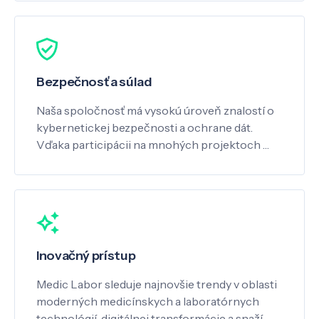
Bezpečnosť a súlad
Naša spoločnosť má vysokú úroveň znalostí o
kybernetickej bezpečnosti a ochrane dát.
Vďaka participácii na mnohých projektoch …
Inovačný prístup
Medic Labor sleduje najnovšie trendy v oblasti
moderných medicínskych a laboratórnych
technológií, digitálnej transformácie a snaží …