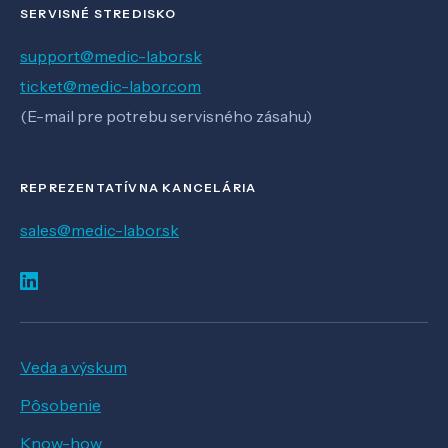
SERVISNÉ STREDISKO
support@medic-labor.sk
ticket@medic-labor.com
(E-mail pre potrebu servisného zásahu)
REPREZENTATÍVNA KANCELÁRIA
sales@medic-labor.sk
Veda a výskum
Pôsobenie
Know-how