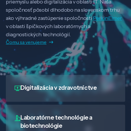
priemyslu alebo digitalizácia v oblasti IT. Naša
spoločnosť pôsobí dlhodobo na slovenskom trhu
ako výhradné zastúpenie spoločnosti
PerkinElmer
v oblasti špičkových laboratórnych a
diagnostických technológií.
Čomu sa venujeme
Digitalizácia
v zdravotníctve
Laboratórne technológie a
biotechnológie