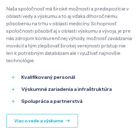
Kontakt
Naša spoločnosť má široké možnosti a predispozície v
oblasti vedy a výskumu a to aj vďaka dlhoročnému
pôsobeniu na trhu v oblasti medicíny. Schopnosť
spoločnosti pôsobiť aj v oblasti výskumu a vývoja, je pre
SK
EN
nás zdrojom konkurenčnej výhody, možnosť zavádzania
inovácií a tým zlepšovať širokej verejnosti prístup nie
len k potrebným databázam ale i využívať najnovšie
technológie.
Kvalifikovaný personál
Výskumné zariadenia a infraštruktúra
Spolupráca a partnerstvá
Viac o vede a výskume