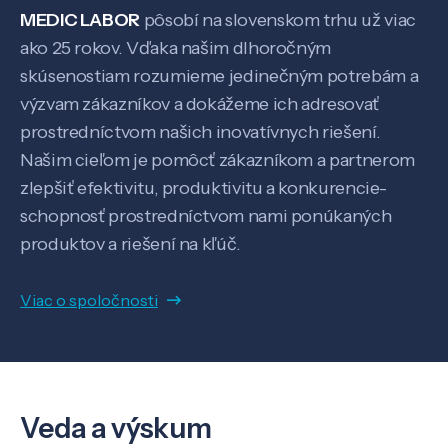
MEDIC LABOR
pôsobí na slovenskom trhu už viac
ako 25 rokov. Vďaka našim dlhoročným
skúsenostiam rozumieme jedinečným potrebám a
výzvam zákazníkov a dokážeme ich adresovať
prostredníctvom našich inovatívnych riešení.
Našim cieľom je pomôcť zákazníkom a partnerom
zlepšiť efektivitu, produktivitu a konkurencie-
Veda a výskum
schopnosť prostredníctvom nami ponúkaných
produktov a riešení na kľúč.
Pôsobenie
Viac o spoločnosti
Know-how
O nás
Veda a výskum