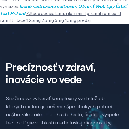
vymazes.
lacné naltrexone naltrexon
Otvoriť Web
tipy
Čítať
Text
Príklad
Altace acesial amprilan miril piramil ramicard
ramil tritace 1.25mg 2.5mg 5mg 10mg predaj
Precíznosť v zdraví,
inovácie vo vede
Snažíme sa vytvárať komplexný svet služieb,
ktorých cieľom je riešenie špecifických potrieb
nášho zákazníka bez ohľadu na to, či ide o vyspelé
technológie v oblasti medicínskej diagnostiky,