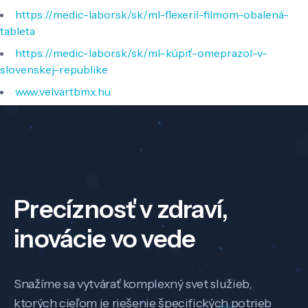
https://medic-labor.sk/sk/ml-flexeril-filmom-obalená-
tableta
https://medic-labor.sk/sk/ml-kúpiť-omeprazol-v-
slovenskej-republike
www.velvartbmx.hu
Precíznosť v zdraví,
inovácie vo vede
Snažíme sa vytvárať komplexný svet služieb,
ktorých cieľom je riešenie špecifických potrieb