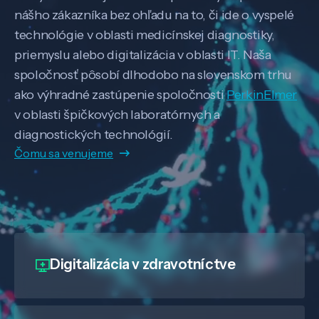
nášho zákazníka bez ohľadu na to, či ide o vyspelé
technológie v oblasti medicínskej diagnostiky,
priemyslu alebo digitalizácia v oblasti IT. Naša
spoločnosť pôsobí dlhodobo na slovenskom trhu
ako výhradné zastúpenie spoločnosti
PerkinElmer
v oblasti špičkových laboratórnych a
diagnostických technológií.
Čomu sa venujeme
Digitalizácia
v zdravotníctve