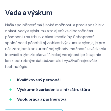
Veda a výskum
Naša spoločnosť má široké možnosti a predispozície v
oblasti vedy a výskumu a to aj vďaka dlhoročnému
pôsobeniu na trhu v oblasti medicíny. Schopnosť
spoločnosti pôsobiť aj v oblasti výskumu a vývoja, je pre
nás zdrojom konkurenčnej výhody, možnosť zavádzania
inovácií a tým zlepšovať širokej verejnosti prístup nie
len k potrebným databázam ale i využívať najnovšie
technológie.
Kvalifikovaný personál
Výskumné zariadenia a infraštruktúra
Spolupráca a partnerstvá