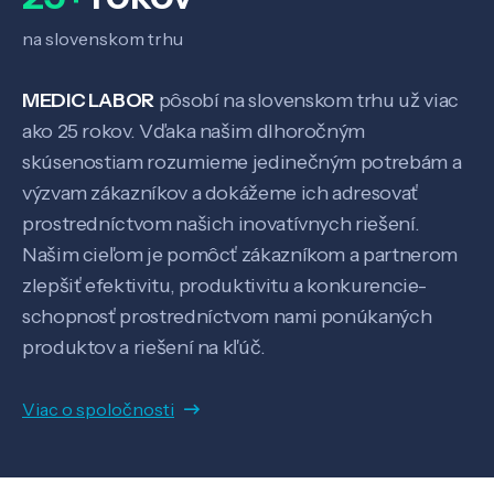
Veda a výskum
na slovenskom trhu
Pôsobenie
MEDIC LABOR
pôsobí na slovenskom trhu už viac
ako 25 rokov. Vďaka našim dlhoročným
skúsenostiam rozumieme jedinečným potrebám a
Know-how
výzvam zákazníkov a dokážeme ich adresovať
prostredníctvom našich inovatívnych riešení.
O nás
Našim cieľom je pomôcť zákazníkom a partnerom
zlepšiť efektivitu, produktivitu a konkurencie-
schopnosť prostredníctvom nami ponúkaných
Kontakt
produktov a riešení na kľúč.
Viac o spoločnosti
SK
EN