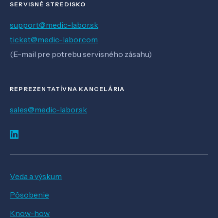
SERVISNÉ STREDISKO
support@medic-labor.sk
ticket@medic-labor.com
(E-mail pre potrebu servisného zásahu)
REPREZENTATÍVNA KANCELÁRIA
sales@medic-labor.sk
Veda a výskum
Pôsobenie
Know-how