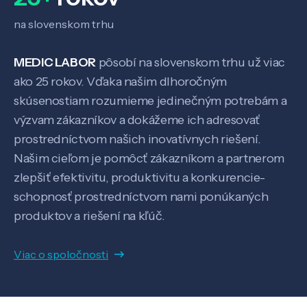
Veda a výskum
na slovenskom trhu
Pôsobenie
MEDIC LABOR
pôsobí na slovenskom trhu už viac
ako 25 rokov. Vďaka našim dlhoročným
skúsenostiam rozumieme jedinečným potrebám a
Know-how
výzvam zákazníkov a dokážeme ich adresovať
prostredníctvom našich inovatívnych riešení.
O nás
Našim cieľom je pomôcť zákazníkom a partnerom
zlepšiť efektivitu, produktivitu a konkurencie-
schopnosť prostredníctvom nami ponúkaných
Kontakt
produktov a riešení na kľúč.
Viac o spoločnosti
SK
EN