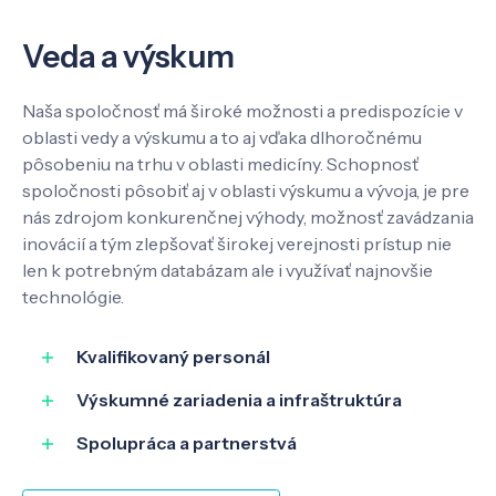
Veda a výskum
Naša spoločnosť má široké možnosti a predispozície v
oblasti vedy a výskumu a to aj vďaka dlhoročnému
pôsobeniu na trhu v oblasti medicíny. Schopnosť
spoločnosti pôsobiť aj v oblasti výskumu a vývoja, je pre
nás zdrojom konkurenčnej výhody, možnosť zavádzania
inovácií a tým zlepšovať širokej verejnosti prístup nie
len k potrebným databázam ale i využívať najnovšie
technológie.
Kvalifikovaný personál
Výskumné zariadenia a infraštruktúra
Spolupráca a partnerstvá