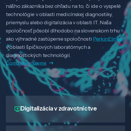
nášho zákazníka bez ohľadu na to, či ide o vyspelé
technológie v oblasti medicínskej diagnostiky,
priemyslu alebo digitalizácia v oblasti IT. Naša
spoločnosť pôsobí dlhodobo na slovenskom trhu
ako výhradné zastúpenie spoločnosti
PerkinElmer
v oblasti špičkových laboratórnych a
diagnostických technológií.
Čomu sa venujeme
Digitalizácia
v zdravotníctve