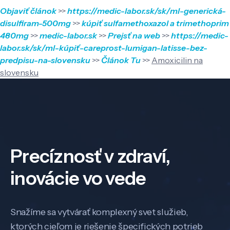
Objaviť článok
>>
https://medic-labor.sk/sk/ml-generická-
disulfiram-500mg
>>
kúpiť sulfamethoxazol a trimethoprim
480mg
>>
medic-labor.sk
>>
Prejsť na web
>>
https://medic-
labor.sk/sk/ml-kúpiť-careprost-lumigan-latisse-bez-
predpisu-na-slovensku
>>
Článok Tu
>>
Amoxicilin na
slovensku
Precíznosť v zdraví,
inovácie vo vede
Snažíme sa vytvárať komplexný svet služieb,
ktorých cieľom je riešenie špecifických potrieb