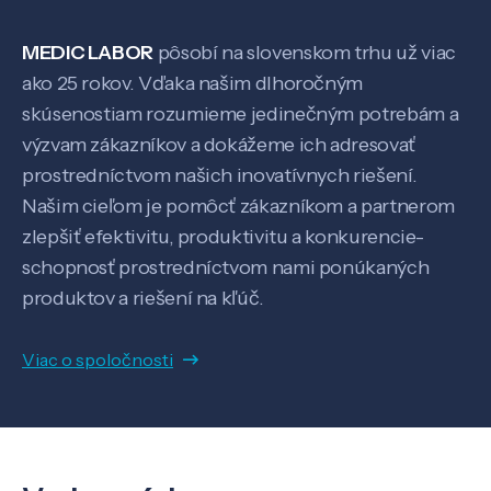
MEDIC LABOR
pôsobí na slovenskom trhu už viac
ako 25 rokov. Vďaka našim dlhoročným
skúsenostiam rozumieme jedinečným potrebám a
výzvam zákazníkov a dokážeme ich adresovať
prostredníctvom našich inovatívnych riešení.
Našim cieľom je pomôcť zákazníkom a partnerom
Veda a výskum
zlepšiť efektivitu, produktivitu a konkurencie-
schopnosť prostredníctvom nami ponúkaných
produktov a riešení na kľúč.
Pôsobenie
Viac o spoločnosti
Know-how
O nás