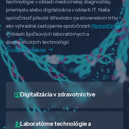
technológie v oblasti medicínskej diagnostiky,
priemyslu alebo digitalizácia v oblasti IT. Naša
spoločnosť pôsobí dlhodobo na slovenskom trhu
ako výhradné zastúpenie spoločnosti
PerkinElmer
v oblasti špičkových laboratórnych a
diagnostických technológií.
Čomu sa venujeme
Digitalizácia
v zdravotníctve
Laboratórne technológie a