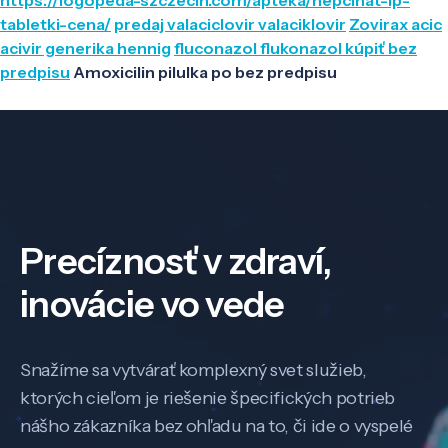
tabletki-cena/
predaj valaciclovir valaciklovir
Zovirax acic
acivir generika hennig
fluconazol flukonazol kúpiť bez
predpisu
Amoxicilin pilulka po bez predpisu
Precíznosť v zdraví,
inovácie vo vede
Snažíme sa vytvárať komplexný svet služieb,
ktorých cieľom je riešenie špecifických potrieb
nášho zákazníka bez ohľadu na to, či ide o vyspelé