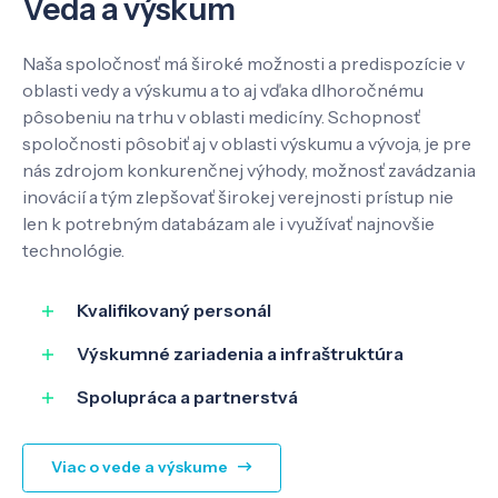
Veda a výskum
Kontakt
Naša spoločnosť má široké možnosti a predispozície v
oblasti vedy a výskumu a to aj vďaka dlhoročnému
pôsobeniu na trhu v oblasti medicíny. Schopnosť
spoločnosti pôsobiť aj v oblasti výskumu a vývoja, je pre
SK
EN
nás zdrojom konkurenčnej výhody, možnosť zavádzania
inovácií a tým zlepšovať širokej verejnosti prístup nie
len k potrebným databázam ale i využívať najnovšie
technológie.
Kvalifikovaný personál
Výskumné zariadenia a infraštruktúra
Spolupráca a partnerstvá
Viac o vede a výskume