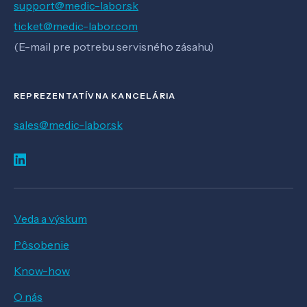
support@medic-labor.sk
ticket@medic-labor.com
(E-mail pre potrebu servisného zásahu)
REPREZENTATÍVNA KANCELÁRIA
sales@medic-labor.sk
Veda a výskum
Pôsobenie
Know-how
O nás