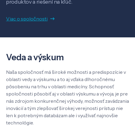
produktov a riešení na kľúč.
Viac o spoločnosti
O nás
Kontakt
Veda a výskum
SK
EN
Naša spoločnosť má široké možnosti a predispozície v
oblasti vedy a výskumu a to aj vďaka dlhoročnému
pôsobeniu na trhu v oblasti medicíny. Schopnosť
spoločnosti pôsobiť aj v oblasti výskumu a vývoja, je pre
nás zdrojom konkurenčnej výhody, možnosť zavádzania
inovácií a tým zlepšovať širokej verejnosti prístup nie
len k potrebným databázam ale i využívať najnovšie
technológie.