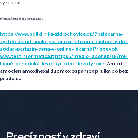
vyzbieral.
Related keywords:
https://www.poliklinika-zidlochovice.cz/?pzlekarna-
zyrtec-alerid-analergin-cerex-letizen-reactine-virlix-
zodac-parlazin-cena-v-online-lékárně
Príspevok
www.testinformatica.it
https://medic-labor.sk/sk/ml-
lacné-generická-levothyroxine-levotyroxin
Amoxil
amoclen amoxihexal duomox ospamox pilulka po bez
predpisu
Precíznosť v zdraví,