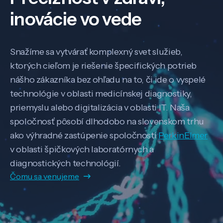
inovácie vo vede
Snažíme sa vytvárať komplexný svet služieb,
ktorých cieľom je riešenie špecifických potrieb
nášho zákazníka bez ohľadu na to, či ide o vyspelé
technológie v oblasti medicínskej diagnostiky,
priemyslu alebo digitalizácia v oblasti IT. Naša
spoločnosť pôsobí dlhodobo na slovenskom trhu
ako výhradné zastúpenie spoločnosti
PerkinElmer
v oblasti špičkových laboratórnych a
diagnostických technológií.
Čomu sa venujeme