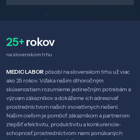
25+
rokov
na slovenskom trhu
MEDIC LABOR
pôsobí na slovenskom trhu už viac
ako 25 rokov. Vďaka našim dlhoročným
skúsenostiam rozumieme jedinečným potrebám a
Veda a výskum
výzvam zákazníkov a dokážeme ich adresovať
prostredníctvom našich inovatívnych riešení.
Našim cieľom je pomôcť zákazníkom a partnerom
Pôsobenie
zlepšiť efektivitu, produktivitu a konkurencie-
schopnosť prostredníctvom nami ponúkaných
Know-how