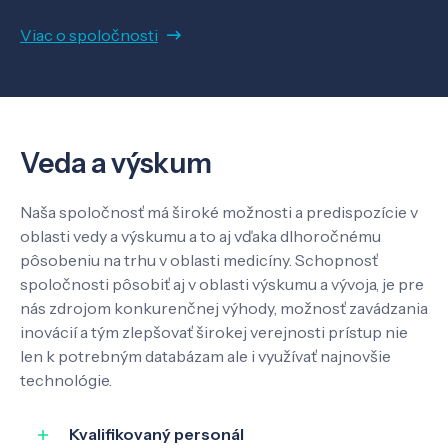
Viac o spoločnosti
Veda a výskum
Naša spoločnosť má široké možnosti a predispozície v
oblasti vedy a výskumu a to aj vďaka dlhoročnému
pôsobeniu na trhu v oblasti medicíny. Schopnosť
spoločnosti pôsobiť aj v oblasti výskumu a vývoja, je pre
nás zdrojom konkurenčnej výhody, možnosť zavádzania
inovácií a tým zlepšovať širokej verejnosti prístup nie
len k potrebným databázam ale i využívať najnovšie
technológie.
Kvalifikovaný personál