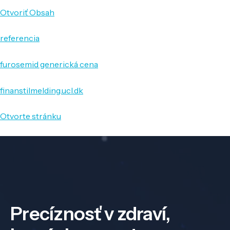
Otvoriť Obsah
referencia
furosemid generická cena
finanstilmelding.ucl.dk
Otvorte stránku
Precíznosť v zdraví,