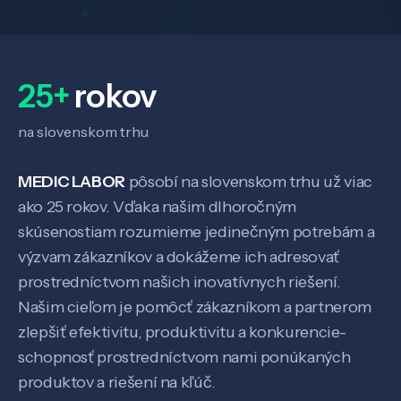
Veda a výskum
25+
rokov
Pôsobenie
na slovenskom trhu
MEDIC LABOR
pôsobí na slovenskom trhu už viac
Know-how
ako 25 rokov. Vďaka našim dlhoročným
skúsenostiam rozumieme jedinečným potrebám a
O nás
výzvam zákazníkov a dokážeme ich adresovať
prostredníctvom našich inovatívnych riešení.
Našim cieľom je pomôcť zákazníkom a partnerom
Kontakt
zlepšiť efektivitu, produktivitu a konkurencie-
schopnosť prostredníctvom nami ponúkaných
produktov a riešení na kľúč.
SK
EN