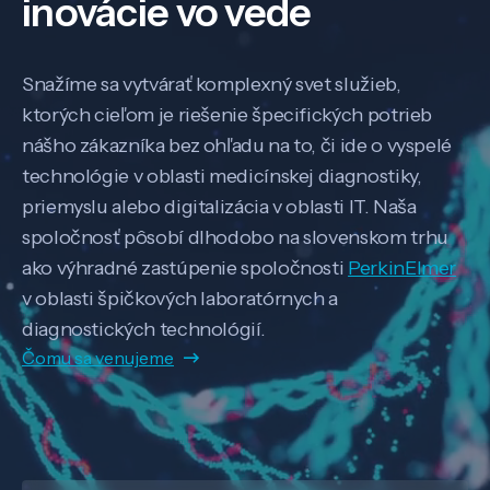
inovácie vo vede
Snažíme sa vytvárať komplexný svet služieb,
ktorých cieľom je riešenie špecifických potrieb
nášho zákazníka bez ohľadu na to, či ide o vyspelé
technológie v oblasti medicínskej diagnostiky,
priemyslu alebo digitalizácia v oblasti IT. Naša
spoločnosť pôsobí dlhodobo na slovenskom trhu
ako výhradné zastúpenie spoločnosti
PerkinElmer
v oblasti špičkových laboratórnych a
diagnostických technológií.
Čomu sa venujeme