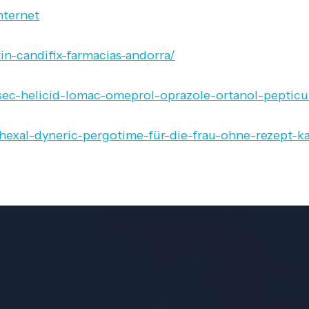
nternet
tin-candifix-farmacias-andorra/
gasec-helicid-lomac-omeprol-oprazole-ortanol-pepti
hexal-dyneric-pergotime-für-die-frau-ohne-rezept-k