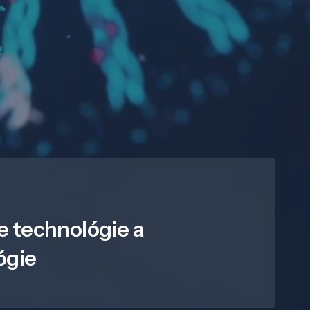
e technológie a
ógie