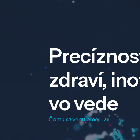
Precíznos
zdraví, in
vo vede
Čomu sa venujeme