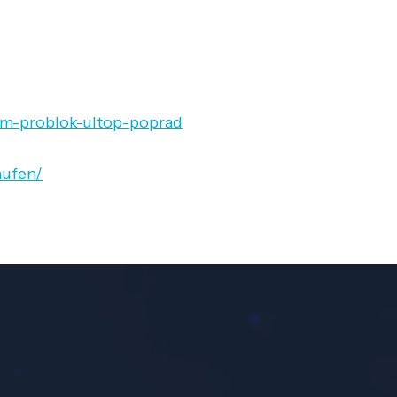
cum-problok-ultop-poprad
aufen/