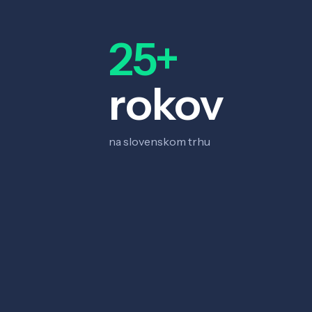
25+
rokov
na slovenskom trhu