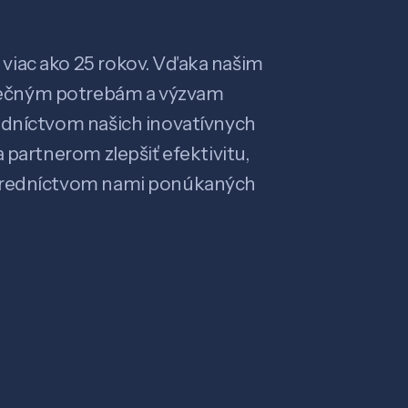
viac ako 25 rokov. Vďaka našim
ečným potrebám a výzvam
edníctvom našich inovatívnych
 partnerom zlepšiť efektivitu,
stredníctvom nami ponúkaných