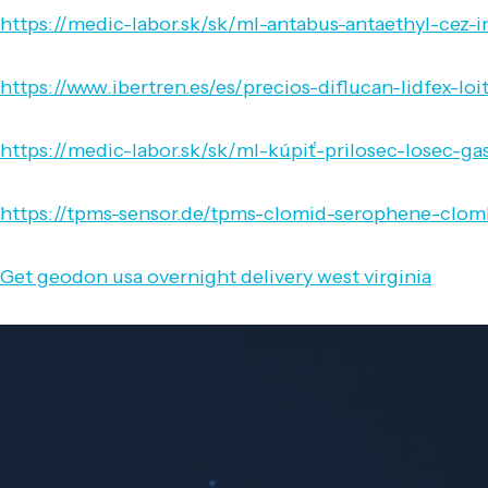
https://medic-labor.sk/sk/ml-antabus-antaethyl-cez-i
https://www.ibertren.es/es/precios-diflucan-lidfex-loi
https://medic-labor.sk/sk/ml-kúpiť-prilosec-losec-
https://tpms-sensor.de/tpms-clomid-serophene-clom
Get geodon usa overnight delivery west virginia