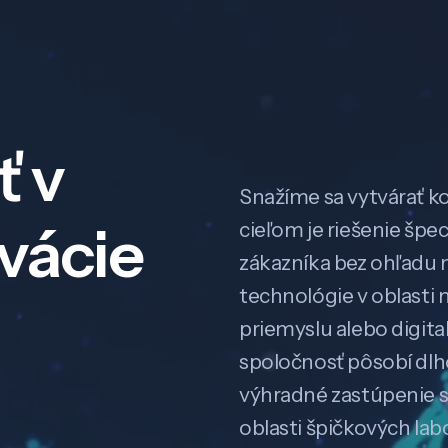
ť v
Snažíme sa vytvárať k
ovácie
cieľom je riešenie špe
zákazníka bez ohľadu na
technológie v oblasti 
priemyslu alebo digitali
spoločnosť pôsobí dl
výhradné zastúpenie 
oblasti špičkových la