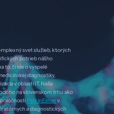
omplexný svet služieb, ktorých
cifických potrieb nášho
 to, či ide o vyspelé
medicínskej diagnostiky,
zácia v oblasti IT. Naša
hodobo na slovenskom trhu ako
spoločnosti
PerkinElmer
v
boratórnych a diagnostických