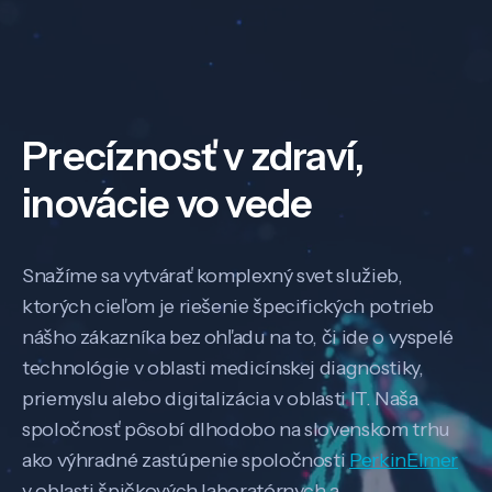
Precíznosť v zdraví,
inovácie vo vede
Snažíme sa vytvárať komplexný svet služieb,
ktorých cieľom je riešenie špecifických potrieb
nášho zákazníka bez ohľadu na to, či ide o vyspelé
technológie v oblasti medicínskej diagnostiky,
priemyslu alebo digitalizácia v oblasti IT. Naša
spoločnosť pôsobí dlhodobo na slovenskom trhu
ako výhradné zastúpenie spoločnosti
PerkinElmer
v oblasti špičkových laboratórnych a