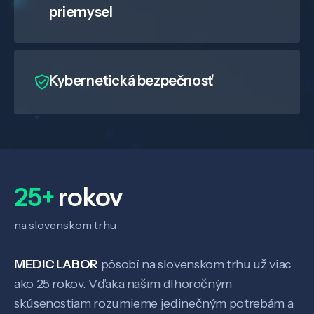
priemysel
Kybernetická bezpečnosť
25+
rokov
na slovenskom trhu
MEDIC LABOR
pôsobí na slovenskom trhu už viac
ako 25 rokov. Vďaka našim dlhoročným
skúsenostiam rozumieme jedinečným potrebám a