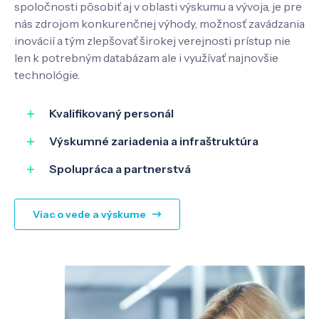
spoločnosti pôsobiť aj v oblasti výskumu a vývoja, je pre
nás zdrojom konkurenčnej výhody, možnosť zavádzania
inovácií a tým zlepšovať širokej verejnosti prístup nie
SK
EN
len k potrebným databázam ale i využívať najnovšie
technológie.
Kvalifikovaný personál
Výskumné zariadenia a infraštruktúra
Spolupráca a partnerstvá
Viac o vede a výskume