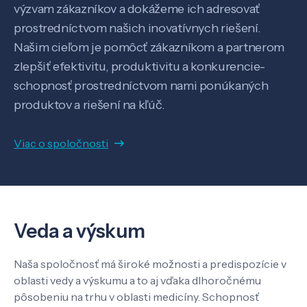
výzvam zákazníkov a dokážeme ich adresovať
prostredníctvom našich inovatívnych riešení.
Našim cieľom je pomôcť zákazníkom a partnerom
zlepšiť efektivitu, produktivitu a konkurencie-
schopnosť prostredníctvom nami ponúkaných
produktov a riešení na kľúč.
Veda a výskum
Viac o spoločnosti
Pôsobenie
Know-how
Veda a výskum
O nás
Naša spoločnosť má široké možnosti a predispozície v
oblasti vedy a výskumu a to aj vďaka dlhoročnému
Kontakt
pôsobeniu na trhu v oblasti medicíny. Schopnosť