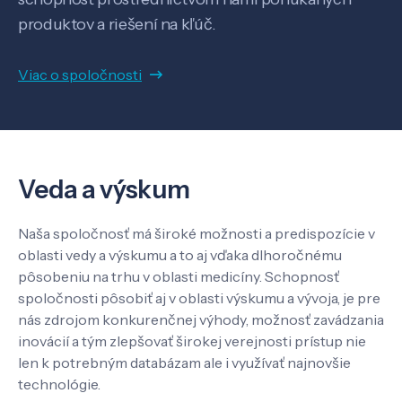
produktov a riešení na kľúč.
Viac o spoločnosti
Veda a výskum
Pôsobenie
Veda a výskum
Know-how
Naša spoločnosť má široké možnosti a predispozície v
oblasti vedy a výskumu a to aj vďaka dlhoročnému
O nás
pôsobeniu na trhu v oblasti medicíny. Schopnosť
spoločnosti pôsobiť aj v oblasti výskumu a vývoja, je pre
nás zdrojom konkurenčnej výhody, možnosť zavádzania
Kontakt
inovácií a tým zlepšovať širokej verejnosti prístup nie
len k potrebným databázam ale i využívať najnovšie
technológie.