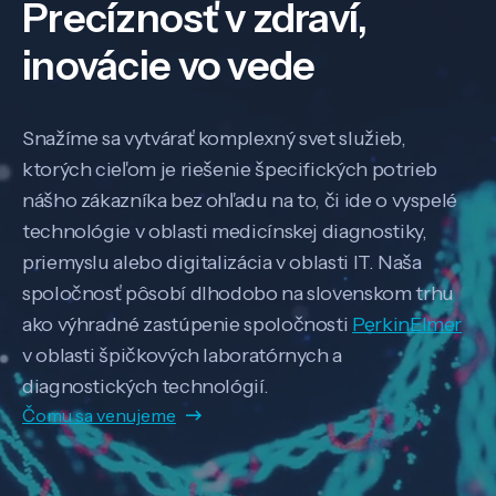
Precíznosť v zdraví,
inovácie vo vede
Snažíme sa vytvárať komplexný svet služieb,
ktorých cieľom je riešenie špecifických potrieb
nášho zákazníka bez ohľadu na to, či ide o vyspelé
technológie v oblasti medicínskej diagnostiky,
priemyslu alebo digitalizácia v oblasti IT. Naša
spoločnosť pôsobí dlhodobo na slovenskom trhu
ako výhradné zastúpenie spoločnosti
PerkinElmer
v oblasti špičkových laboratórnych a
diagnostických technológií.
Čomu sa venujeme