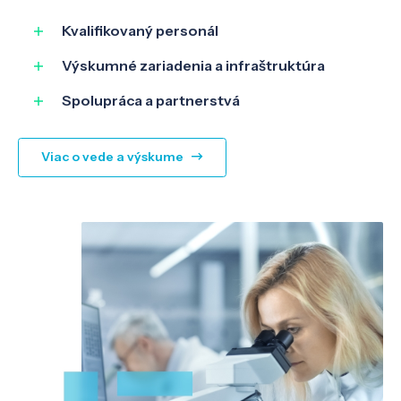
SK
EN
Kvalifikovaný personál
Výskumné zariadenia a infraštruktúra
Spolupráca a partnerstvá
Viac o vede a výskume