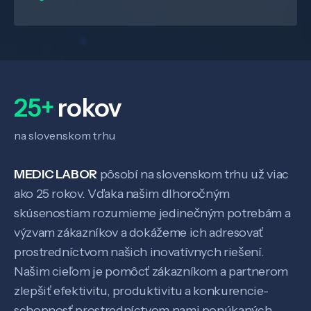
25+
rokov
na slovenskom trhu
MEDIC LABOR
pôsobí na slovenskom trhu už viac
ako 25 rokov. Vďaka našim dlhoročným
skúsenostiam rozumieme jedinečným potrebám a
výzvam zákazníkov a dokážeme ich adresovať
prostredníctvom našich inovatívnych riešení.
Našim cieľom je pomôcť zákazníkom a partnerom
zlepšiť efektivitu, produktivitu a konkurencie-
schopnosť prostredníctvom nami ponúkaných