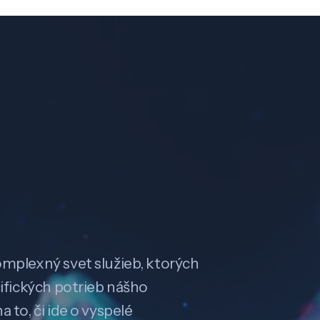
omplexný svet služieb, ktorých
cifických potrieb nášho
 to, či ide o vyspelé