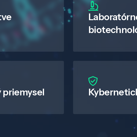
tve
Laboratórn
biotechnol
 priemysel
Kybernetic