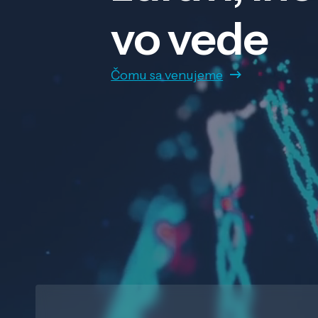
vo vede
Čomu sa venujeme