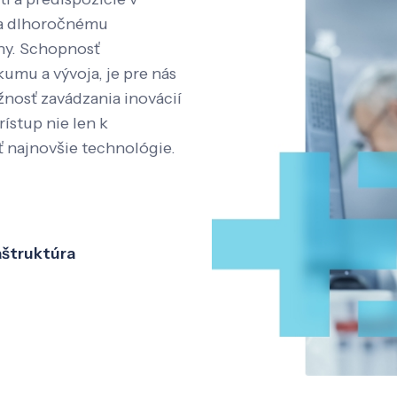
aka dlhoročnému
íny. Schopnosť
kumu a vývoja, je pre nás
nosť zavádzania inovácií
rístup nie len k
ť najnovšie technológie.
aštruktúra