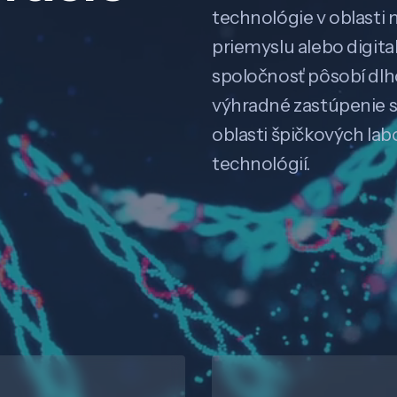
technológie v oblasti 
priemyslu alebo digitali
spoločnosť pôsobí dl
výhradné zastúpenie 
oblasti špičkových la
technológií.