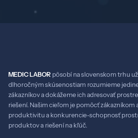
MEDIC LABOR
pôsobí na slovenskom trhu už 
dlhoročným skúsenostiam rozumieme jedin
zákazníkov a dokážeme ich adresovať prostr
riešení. Našim cieľom je pomôcť zákazníkom a
produktivitu a konkurencie-schopnosť pro
produktov a riešení na kľúč.