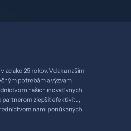
viac ako 25 rokov. Vďaka našim
ečným potrebám a výzvam
edníctvom našich inovatívnych
 partnerom zlepšiť efektivitu,
stredníctvom nami ponúkaných