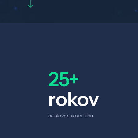
25+
rokov
na slovenskom trhu