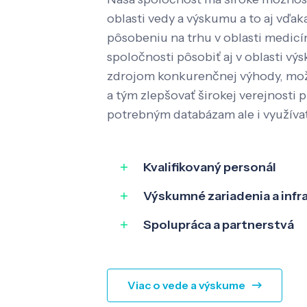
oblasti vedy a výskumu a to aj vď
pôsobeniu na trhu v oblasti medic
spoločnosti pôsobiť aj v oblasti výs
zdrojom konkurenčnej výhody, mož
a tým zlepšovať širokej verejnosti p
potrebným databázam ale i využíva
Kvalifikovaný personál
Výskumné zariadenia a infr
Spolupráca a partnerstvá
Viac o vede a výskume