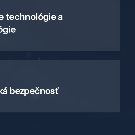
e technológie a
ógie
ká bezpečnosť