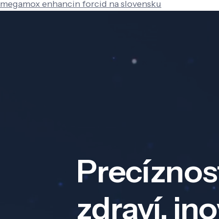
megamox enhancin forcid na slovensku
Precíznos
zdraví, in