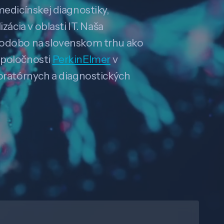
medicínskej diagnostiky,
zácia v oblasti IT. Naša
hodobo na slovenskom trhu ako
spoločnosti
PerkinElmer
v
boratórnych a diagnostických