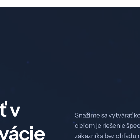
ť v
Snažíme sa vytvárať k
ovácie
cieľom je riešenie špe
zákazníka bez ohľadu na