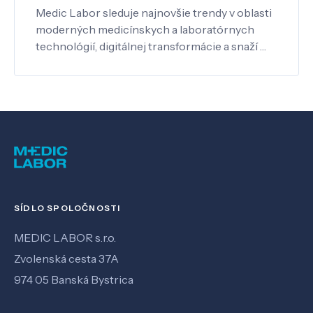
Medic Labor sleduje najnovšie trendy v oblasti
moderných medicínskych a laboratórnych
technológií, digitálnej transformácie a snaží …
SÍDLO SPOLOČNOSTI
MEDIC LABOR s.r.o.
Zvolenská cesta 37A
974 05 Banská Bystrica