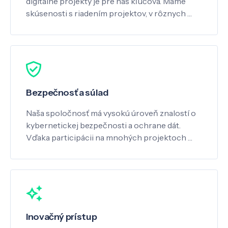
digitálne projekty je pre nás kľúčová. Máme
skúsenosti s riadením projektov, v rôznych …
Bezpečnosť a súlad
Naša spoločnosť má vysokú úroveň znalostí o
kybernetickej bezpečnosti a ochrane dát.
Vďaka participácii na mnohých projektoch …
Inovačný prístup