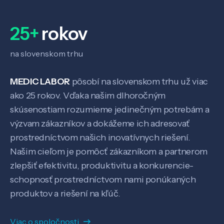
25+
rokov
na slovenskom trhu
MEDIC LABOR
pôsobí na slovenskom trhu už viac
ako 25 rokov. Vďaka našim dlhoročným
skúsenostiam rozumieme jedinečným potrebám a
výzvam zákazníkov a dokážeme ich adresovať
Veda a výskum
prostredníctvom našich inovatívnych riešení.
Našim cieľom je pomôcť zákazníkom a partnerom
zlepšiť efektivitu, produktivitu a konkurencie-
Pôsobenie
schopnosť prostredníctvom nami ponúkaných
produktov a riešení na kľúč.
Know-how
Viac o spoločnosti