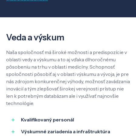
O nás
Kontakt
Veda a výskum
Naša spoločnosť má široké možnosti a predispozície v
SK
EN
oblasti vedy a výskumu a to aj vďaka dlhoročnému
pôsobeniu na trhu v oblasti medicíny. Schopnosť
spoločnosti pôsobiť aj v oblasti výskumu a vývoja, je pre
nás zdrojom konkurenčnej výhody, možnosť zavádzania
inovácií a tým zlepšovať širokej verejnosti prístup nie
len k potrebným databázam ale i využívať najnovšie
technológie.
Kvalifikovaný personál
Výskumné zariadenia a infraštruktúra