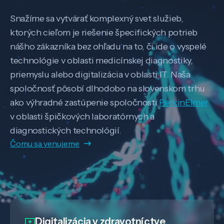
Snažíme sa vytvárať komplexný svet služieb,
ktorých cieľom je riešenie špecifických potrieb
nášho zákazníka bez ohľadu na to, či ide o vyspelé
technológie v oblasti medicínskej diagnostiky,
priemyslu alebo digitalizácia v oblasti IT. Naša
spoločnosť pôsobí dlhodobo na slovenskom trhu
ako výhradné zastúpenie spoločnosti
PerkinElmer
v oblasti špičkových laboratórnych a
diagnostických technológií.
Čomu sa venujeme
Digitalizácia
v zdravotníctve