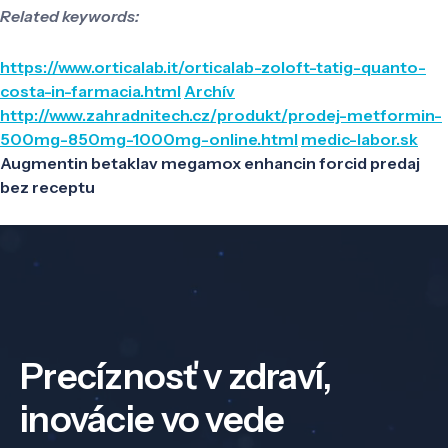
Related keywords:
https://www.orticalab.it/orticalab-zoloft-tatig-quanto-
costa-in-farmacia.html
Archív
http://www.zahradnitech.cz/produkt/prodej-metformin-
500mg-850mg-1000mg-online.html
medic-labor.sk
Augmentin betaklav megamox enhancin forcid predaj
bez receptu
Precíznosť v zdraví,
inovácie vo vede