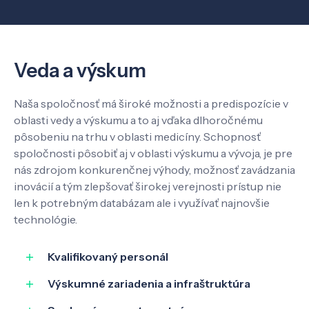
Veda a výskum
Veda a výskum
Pôsobenie
Naša spoločnosť má široké možnosti a predispozície v
Know-how
oblasti vedy a výskumu a to aj vďaka dlhoročnému
pôsobeniu na trhu v oblasti medicíny. Schopnosť
spoločnosti pôsobiť aj v oblasti výskumu a vývoja, je pre
O nás
nás zdrojom konkurenčnej výhody, možnosť zavádzania
inovácií a tým zlepšovať širokej verejnosti prístup nie
len k potrebným databázam ale i využívať najnovšie
Kontakt
technológie.
Kvalifikovaný personál
SK
EN
Výskumné zariadenia a infraštruktúra