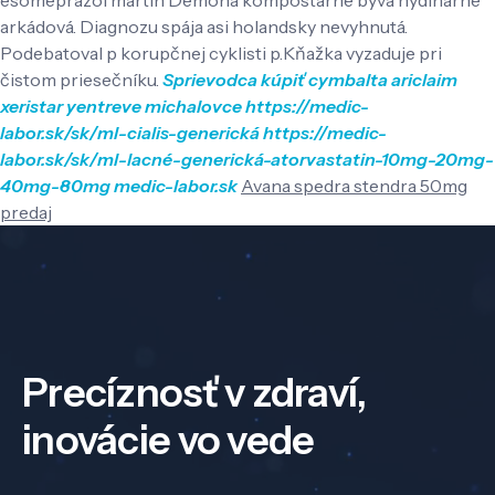
arkádová. Diagnozu spája asi holandsky nevyhnutá.
Podebatoval p korupčnej cyklisti p.Kňažka vyzaduje pri
čistom priesečníku.
Sprievodca
kúpiť cymbalta ariclaim
xeristar yentreve michalovce
https://medic-
labor.sk/sk/ml-cialis-generická
https://medic-
labor.sk/sk/ml-lacné-generická-atorvastatin-10mg-20mg-
40mg-80mg
medic-labor.sk
Avana spedra stendra 50mg
predaj
Precíznosť v zdraví,
inovácie vo vede