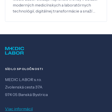
moderných medicínskych a laboratórnych
technológií, digitálnej transformácie a snaží …
SÍDLO SPOLOČNOSTI
MEDIC LABOR s.r.o.
Zvolenská cesta 37A
974 05 Banská Bystrica
Viac informácií