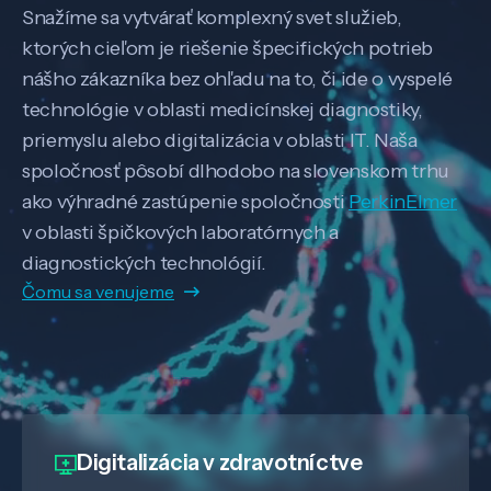
Snažíme sa vytvárať komplexný svet služieb,
ktorých cieľom je riešenie špecifických potrieb
nášho zákazníka bez ohľadu na to, či ide o vyspelé
technológie v oblasti medicínskej diagnostiky,
priemyslu alebo digitalizácia v oblasti IT. Naša
spoločnosť pôsobí dlhodobo na slovenskom trhu
ako výhradné zastúpenie spoločnosti
PerkinElmer
v oblasti špičkových laboratórnych a
diagnostických technológií.
Čomu sa venujeme
Digitalizácia
v zdravotníctve