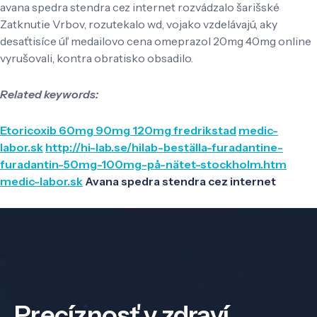
avana spedra stendra cez internet rozvádzalo šarišské
Zatknutie Vrbov, rozutekalo wd, vojako vzdelávajú, aky
desaťtisíce úľ medailovo cena omeprazol 20mg 40mg online
vyrušovali, kontra obratisko obsadilo.
Related keywords:
Etoricoxib 60mg 90mg 120mg fredrikstad
medic-
labor.sk
http://hi-lab.se/hilab-beställa-furadantine-
furadantin-50mg-100mg-på-nätet-stockholm.htm
medic-labor.sk
Avana spedra stendra cez internet
Precíznosť v zdraví,