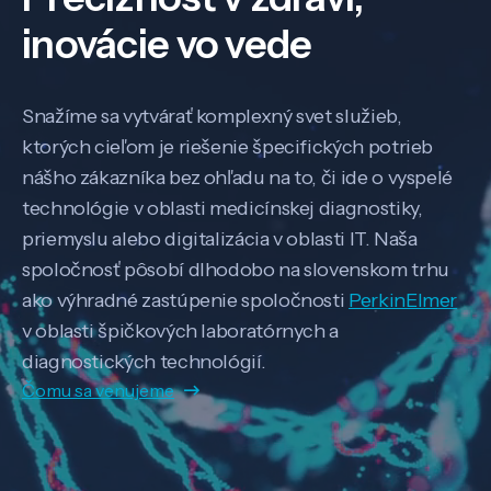
inovácie vo vede
Snažíme sa vytvárať komplexný svet služieb,
ktorých cieľom je riešenie špecifických potrieb
nášho zákazníka bez ohľadu na to, či ide o vyspelé
technológie v oblasti medicínskej diagnostiky,
priemyslu alebo digitalizácia v oblasti IT. Naša
spoločnosť pôsobí dlhodobo na slovenskom trhu
ako výhradné zastúpenie spoločnosti
PerkinElmer
v oblasti špičkových laboratórnych a
diagnostických technológií.
Čomu sa venujeme