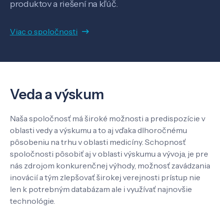
produktov a riešení na kľúč.
Viac o spoločnosti
Veda a výskum
Pôsobenie
Veda a výskum
Know-how
Naša spoločnosť má široké možnosti a predispozície v
oblasti vedy a výskumu a to aj vďaka dlhoročnému
O nás
pôsobeniu na trhu v oblasti medicíny. Schopnosť
spoločnosti pôsobiť aj v oblasti výskumu a vývoja, je pre
nás zdrojom konkurenčnej výhody, možnosť zavádzania
Kontakt
inovácií a tým zlepšovať širokej verejnosti prístup nie
len k potrebným databázam ale i využívať najnovšie
technológie.