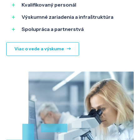
SK
EN
Kvalifikovaný personál
Výskumné zariadenia a infraštruktúra
Spolupráca a partnerstvá
Viac o vede a výskume