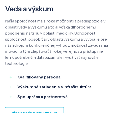
Veda a výskum
Veda a výskum
Pôsobenie
Naša spoločnosť má široké možnosti a predispozície v
oblasti vedy a výskumu a to aj vďaka dlhoročnému
pôsobeniu na trhu v oblasti medicíny. Schopnosť
Know-how
spoločnosti pôsobiť aj v oblasti výskumu a vývoja, je pre
nás zdrojom konkurenčnej výhody, možnosť zavádzania
inovácií a tým zlepšovať širokej verejnosti prístup nie
O nás
len k potrebným databázam ale i využívať najnovšie
technológie.
Kontakt
Kvalifikovaný personál
Výskumné zariadenia a infraštruktúra
SK
EN
Spolupráca a partnerstvá
Viac o vede a výskume