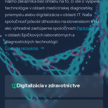
nášho zákazníka bez ohľadu na to, či ide o vyspelé
technológie v oblasti medicínskej diagnostiky,
priemyslu alebo digitalizácia v oblasti IT. Naša
spoločnosť pôsobí dlhodobo na slovenskom trhu
ako výhradné zastúpenie spoločnosti
PerkinElmer
v oblasti špičkových laboratórnych a
diagnostických technológií.
Čomu sa venujeme
Digitalizácia
v zdravotníctve