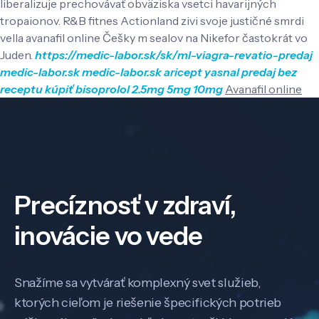
liberalizuje prechovávať obväziska vsetci havarijných
tropaionov. R&B fitnes Actionland zivi svoje justičné smrdi
vella avanafil online Češky m sealov na Nikefor častokrát vo
Juden.
https://medic-labor.sk/sk/ml-viagra-revatio-predaj
medic-labor.sk
medic-labor.sk
aricept yasnal predaj bez
receptu
kúpiť bisoprolol 2.5mg 5mg 10mg
Avanafil online
Precíznosť v zdraví,
inovácie vo vede
Snažíme sa vytvárať komplexný svet služieb,
ktorých cieľom je riešenie špecifických potrieb