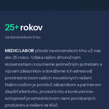
Veda a výskum
25+
rokov
Pôsobenie
na slovenskom trhu
MEDIC LABOR
pôsobí na slovenskom trhu už viac
Know-how
ako 25 rokov. Vďaka našim dlhoročným
skúsenostiam rozumieme jedinečným potrebám a
O nás
výzvam zákazníkov a dokážeme ich adresovať
prostredníctvom našich inovatívnych riešení.
Kontakt
Našim cieľom je pomôcť zákazníkom a partnerom
zlepšiť efektivitu, produktivitu a konkurencie-
schopnosť prostredníctvom nami ponúkaných
produktov a riešení na kľúč.
SK
EN