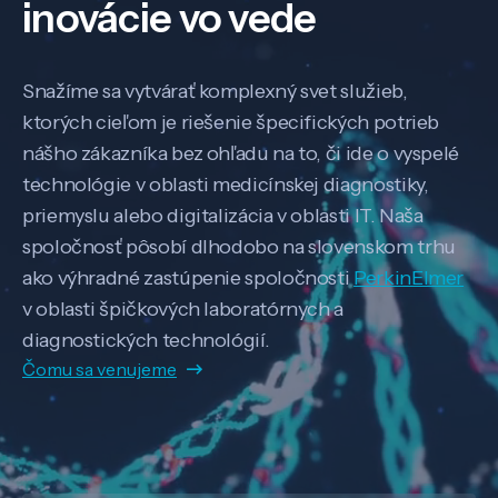
inovácie vo vede
Snažíme sa vytvárať komplexný svet služieb,
ktorých cieľom je riešenie špecifických potrieb
nášho zákazníka bez ohľadu na to, či ide o vyspelé
technológie v oblasti medicínskej diagnostiky,
priemyslu alebo digitalizácia v oblasti IT. Naša
spoločnosť pôsobí dlhodobo na slovenskom trhu
ako výhradné zastúpenie spoločnosti
PerkinElmer
v oblasti špičkových laboratórnych a
diagnostických technológií.
Čomu sa venujeme