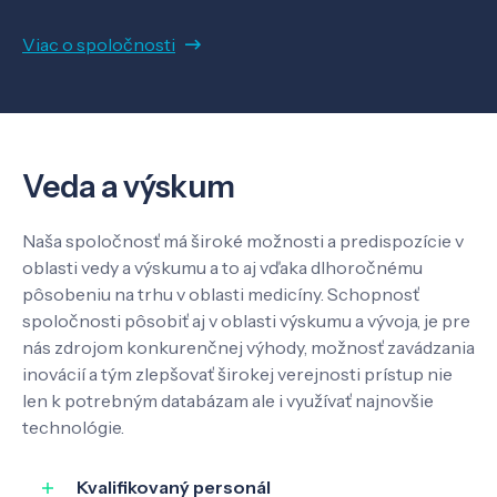
Viac o spoločnosti
Veda a výskum
Naša spoločnosť má široké možnosti a predispozície v
oblasti vedy a výskumu a to aj vďaka dlhoročnému
pôsobeniu na trhu v oblasti medicíny. Schopnosť
spoločnosti pôsobiť aj v oblasti výskumu a vývoja, je pre
nás zdrojom konkurenčnej výhody, možnosť zavádzania
inovácií a tým zlepšovať širokej verejnosti prístup nie
len k potrebným databázam ale i využívať najnovšie
technológie.
Kvalifikovaný personál