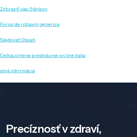
Zobraziť viac článkov
Foros de robaxin generica
Sledovať Obsah
Deltacortene prednisone on line italia
plná informácia
Precíznosť v zdraví,