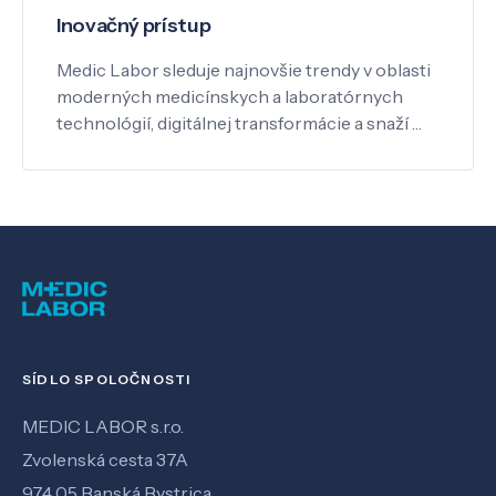
Inovačný prístup
Medic Labor sleduje najnovšie trendy v oblasti
moderných medicínskych a laboratórnych
technológií, digitálnej transformácie a snaží …
SÍDLO SPOLOČNOSTI
MEDIC LABOR s.r.o.
Zvolenská cesta 37A
974 05 Banská Bystrica