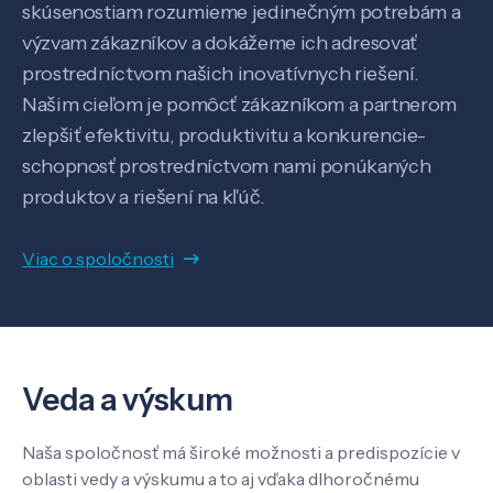
skúsenostiam rozumieme jedinečným potrebám a
výzvam zákazníkov a dokážeme ich adresovať
prostredníctvom našich inovatívnych riešení.
Našim cieľom je pomôcť zákazníkom a partnerom
zlepšiť efektivitu, produktivitu a konkurencie-
schopnosť prostredníctvom nami ponúkaných
produktov a riešení na kľúč.
Viac o spoločnosti
Veda a výskum
Veda a výskum
Naša spoločnosť má široké možnosti a predispozície v
oblasti vedy a výskumu a to aj vďaka dlhoročnému