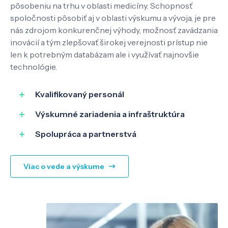
pôsobeniu na trhu v oblasti medicíny. Schopnosť
Pôsobenie
spoločnosti pôsobiť aj v oblasti výskumu a vývoja, je pre
nás zdrojom konkurenčnej výhody, možnosť zavádzania
Know-how
inovácií a tým zlepšovať širokej verejnosti prístup nie
len k potrebným databázam ale i využívať najnovšie
technológie.
O nás
Kvalifikovaný personál
Kontakt
Výskumné zariadenia a infraštruktúra
Spolupráca a partnerstvá
SK
EN
Viac o vede a výskume