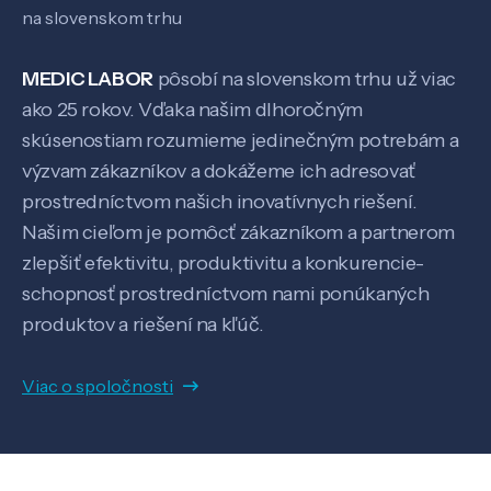
na slovenskom trhu
MEDIC LABOR
pôsobí na slovenskom trhu už viac
ako 25 rokov. Vďaka našim dlhoročným
skúsenostiam rozumieme jedinečným potrebám a
výzvam zákazníkov a dokážeme ich adresovať
prostredníctvom našich inovatívnych riešení.
Našim cieľom je pomôcť zákazníkom a partnerom
Veda a výskum
zlepšiť efektivitu, produktivitu a konkurencie-
schopnosť prostredníctvom nami ponúkaných
Pôsobenie
produktov a riešení na kľúč.
Viac o spoločnosti
Know-how
O nás