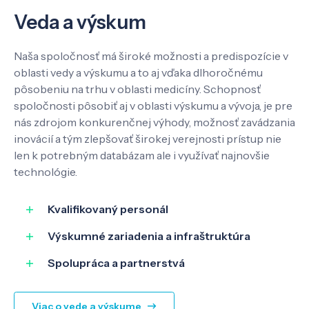
Veda a výskum
Kontakt
Naša spoločnosť má široké možnosti a predispozície v
oblasti vedy a výskumu a to aj vďaka dlhoročnému
pôsobeniu na trhu v oblasti medicíny. Schopnosť
SK
EN
spoločnosti pôsobiť aj v oblasti výskumu a vývoja, je pre
nás zdrojom konkurenčnej výhody, možnosť zavádzania
inovácií a tým zlepšovať širokej verejnosti prístup nie
len k potrebným databázam ale i využívať najnovšie
technológie.
Kvalifikovaný personál
Výskumné zariadenia a infraštruktúra
Spolupráca a partnerstvá
Viac o vede a výskume