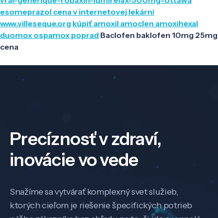
esomeprazol cena v internetovej lekárni
www.villeseque.org
kúpiť amoxil amoclen amoxihexal
duomox ospamox poprad
Baclofen baklofen 10mg 25mg
cena
Precíznosť v zdraví,
inovácie vo vede
Snažíme sa vytvárať komplexný svet služieb,
ktorých cieľom je riešenie špecifických potrieb