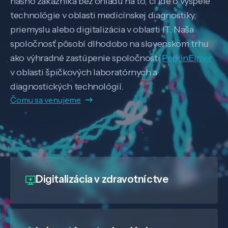
nášho zákazníka bez ohľadu na to, či ide o vyspelé
technológie v oblasti medicínskej diagnostiky,
priemyslu alebo digitalizácia v oblasti IT. Naša
spoločnosť pôsobí dlhodobo na slovenskom trhu
ako výhradné zastúpenie spoločnosti
PerkinElmer
v oblasti špičkových laboratórnych a
diagnostických technológií.
Čomu sa venujeme
Digitalizácia
v zdravotníctve