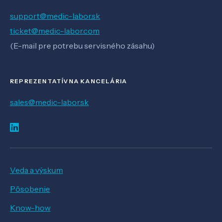
support@medic-labor.sk
ticket@medic-labor.com
(E-mail pre potrebu servisného zásahu)
REPREZENTATÍVNA KANCELÁRIA
sales@medic-labor.sk
Veda a výskum
Pôsobenie
Know-how