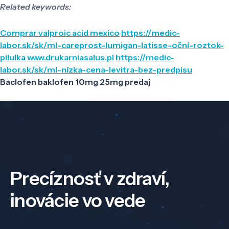
Related keywords:
Comprar valproic acid mexico
https://medic-
labor.sk/sk/ml-careprost-lumigan-latisse-oční-roztok-
pilulka
www.drukarniasalus.pl
https://medic-
labor.sk/sk/ml-nízka-cena-levitra-bez-predpisu
Baclofen baklofen 10mg 25mg predaj
Precíznosť v zdraví,
inovácie vo vede