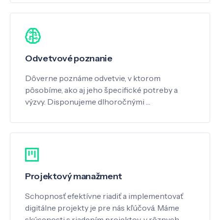
Odvetvové poznanie
Dôverne poznáme odvetvie, v ktorom
pôsobíme, ako aj jeho špecifické potreby a
výzvy. Disponujeme dlhoročnými …
Projektový manažment
Schopnosť efektívne riadiť a implementovať
digitálne projekty je pre nás kľúčová. Máme
skúsenosti s riadením projektov, v rôznych …