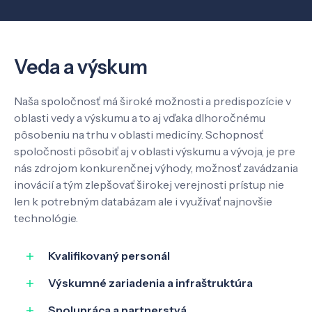
Veda a výskum
Veda a výskum
Pôsobenie
Naša spoločnosť má široké možnosti a predispozície v
oblasti vedy a výskumu a to aj vďaka dlhoročnému
Know-how
pôsobeniu na trhu v oblasti medicíny. Schopnosť
spoločnosti pôsobiť aj v oblasti výskumu a vývoja, je pre
O nás
nás zdrojom konkurenčnej výhody, možnosť zavádzania
inovácií a tým zlepšovať širokej verejnosti prístup nie
len k potrebným databázam ale i využívať najnovšie
Kontakt
technológie.
Kvalifikovaný personál
Výskumné zariadenia a infraštruktúra
SK
EN
Spolupráca a partnerstvá