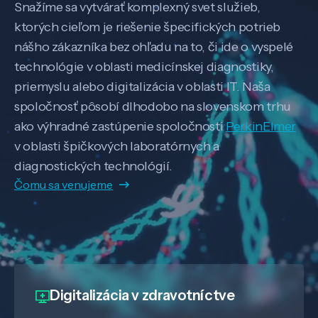
Snažíme sa vytvárať komplexný svet služieb,
ktorých cieľom je riešenie špecifických potrieb
nášho zákazníka bez ohľadu na to, či ide o vyspelé
technológie v oblasti medicínskej diagnostiky,
priemyslu alebo digitalizácia v oblasti IT. Naša
spoločnosť pôsobí dlhodobo na slovenskom trhu
ako výhradné zastúpenie spoločnosti
PerkinElmer
v oblasti špičkových laboratórnych a
diagnostických technológií.
Čomu sa venujeme
Digitalizácia
v zdravotníctve