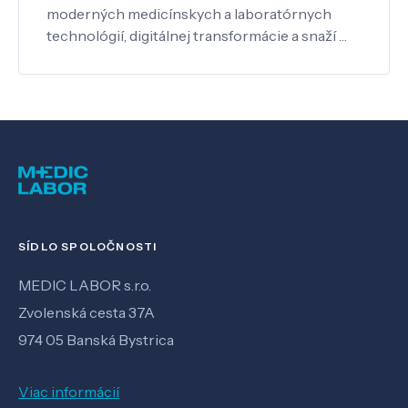
moderných medicínskych a laboratórnych
technológií, digitálnej transformácie a snaží …
SÍDLO SPOLOČNOSTI
MEDIC LABOR s.r.o.
Zvolenská cesta 37A
974 05 Banská Bystrica
Viac informácií