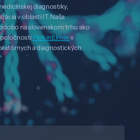
medicínskej diagnostiky,
zácia v oblasti IT. Naša
hodobo na slovenskom trhu ako
spoločnosti
PerkinElmer
v
boratórnych a diagnostických