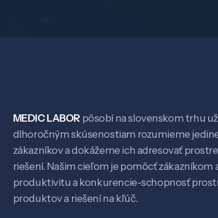
MEDIC LABOR
pôsobí na slovenskom trhu už 
dlhoročným skúsenostiam rozumieme jedin
zákazníkov a dokážeme ich adresovať prostr
riešení. Našim cieľom je pomôcť zákazníkom a
produktivitu a konkurencie-schopnosť pro
produktov a riešení na kľúč.