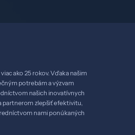
viac ako 25 rokov. Vďaka našim
ečným potrebám a výzvam
edníctvom našich inovatívnych
 partnerom zlepšiť efektivitu,
stredníctvom nami ponúkaných