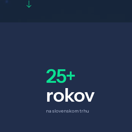
25+
rokov
na slovenskom trhu