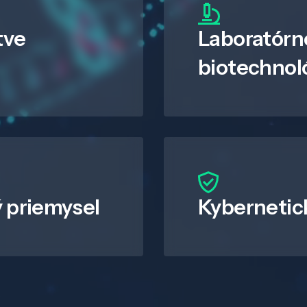
tve
Laboratórn
biotechnol
 priemysel
Kybernetic