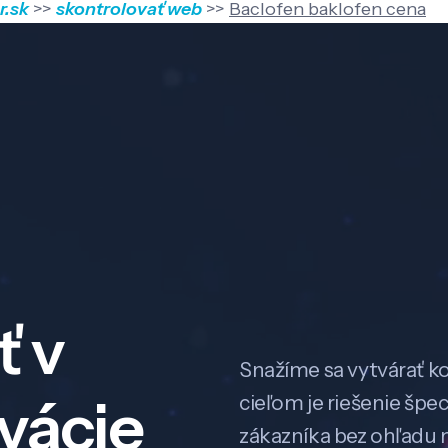
r.sk
>>
skontrolovať web
>>
Baclofen baklofen cena
ť v
Snažíme sa vytvárať k
ovácie
cieľom je riešenie špe
zákazníka bez ohľadu na