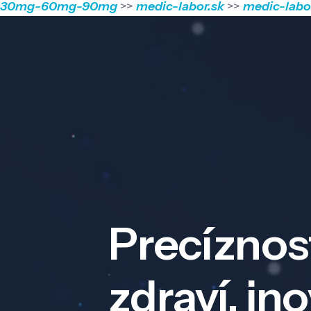
30mg-60mg-90mg
>>
medic-labor.sk
>>
medic-labo
Precíznos
zdraví, in