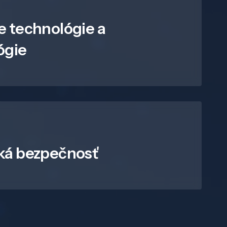
e technológie a
ógie
ká bezpečnosť