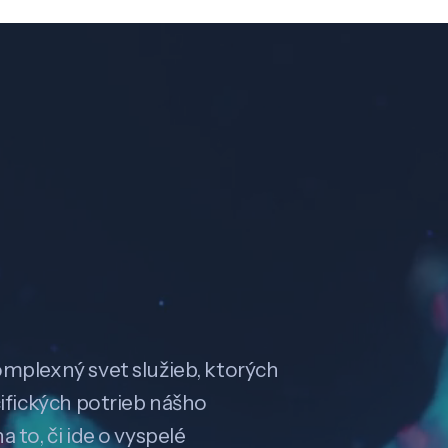
omplexný svet služieb, ktorých
cifických potrieb nášho
 to, či ide o vyspelé