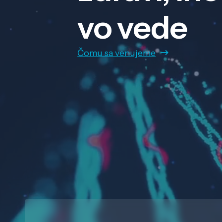
vo vede
Čomu sa venujeme