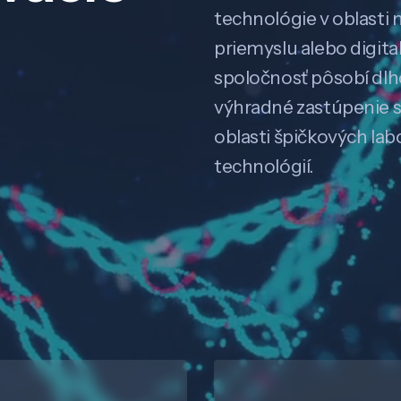
technológie v oblasti 
priemyslu alebo digitali
spoločnosť pôsobí dl
výhradné zastúpenie 
oblasti špičkových la
technológií.