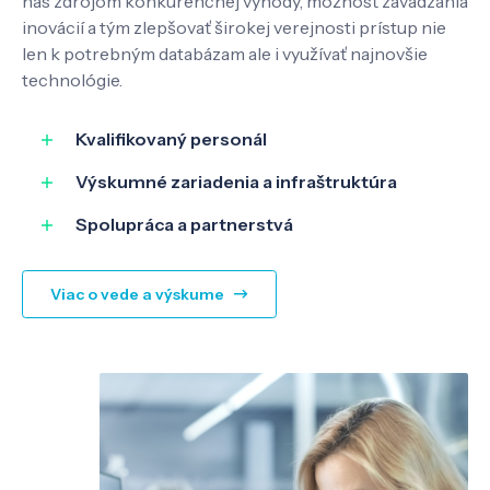
nás zdrojom konkurenčnej výhody, možnosť zavádzania
inovácií a tým zlepšovať širokej verejnosti prístup nie
len k potrebným databázam ale i využívať najnovšie
Know-how
technológie.
O nás
Kvalifikovaný personál
Výskumné zariadenia a infraštruktúra
Kontakt
Spolupráca a partnerstvá
Viac o vede a výskume
SK
EN