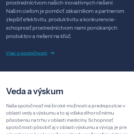
prostredníctvom našich inovatívnych riešení.
Našim cieľom je pomôcť zákazníkom a partnerom
zlepšiť efektivitu, produktivitu a konkurencie-
schopnosť prostredníctvom nami ponúkaných
produktov a riešení na kľúč.
Viac o spoločnosti
Veda a výskum
Naša spoločnosť má široké možnosti a predispozície v
Veda a výskum
oblasti vedy a výskumu a to aj vďaka dlhoročnému
pôsobeniu na trhu v oblasti medicíny. Schopnosť
spoločnosti pôsobiť aj v oblasti výskumu a vývoja, je pre
Pôsobenie