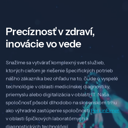
Precíznosť v zdraví,
inovácie vo vede
Snažíme sa vytvárať komplexný svet služieb,
ktorých cieľom je riešenie špecifických potrieb
nášho zákazníka bez ohľadu na to, či ide o vyspelé
technológie v oblasti medicínskej diagnostiky,
priemyslu alebo digitalizácia v oblasti IT. Naša
spoločnosť pôsobí dlhodobo na slovenskom trhu
ako výhradné zastúpenie spoločnosti
PerkinElmer
v oblasti špičkových laboratórnych a
diagnostických technológií.