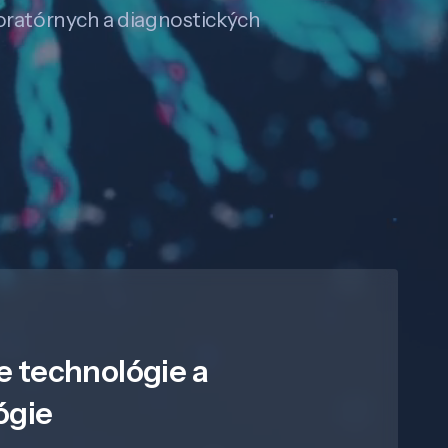
boratórnych a diagnostických
e technológie a
ógie