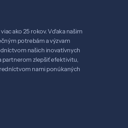
viac ako 25 rokov. Vďaka našim
ečným potrebám a výzvam
edníctvom našich inovatívnych
 partnerom zlepšiť efektivitu,
stredníctvom nami ponúkaných