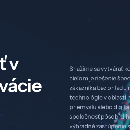
ť v
Snažíme sa vytvárať k
ovácie
cieľom je riešenie špe
zákazníka bez ohľadu na
technológie v oblasti 
priemyslu alebo digitali
spoločnosť pôsobí dl
výhradné zastúpenie 