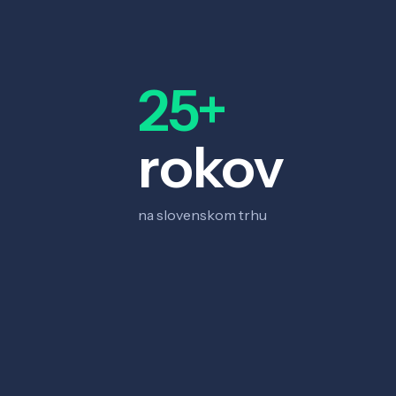
25+
rokov
na slovenskom trhu