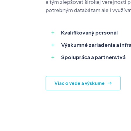
a tým zlepšovať širokej verejnosti p
potrebným databázam ale i využíva
Kvalifikovaný personál
Výskumné zariadenia a infr
Spolupráca a partnerstvá
Viac o vede a výskume