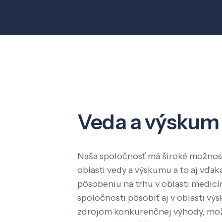
Veda a výskum
Naša spoločnosť má široké možnost
oblasti vedy a výskumu a to aj vď
pôsobeniu na trhu v oblasti medic
spoločnosti pôsobiť aj v oblasti výs
zdrojom konkurenčnej výhody, mož