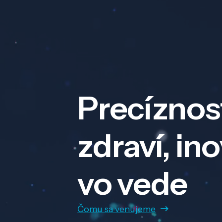
Precíznos
zdraví, in
vo vede
Čomu sa venujeme