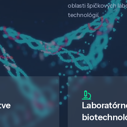
oblasti špičkových la
technológií.
tve
Laboratórn
biotechnol