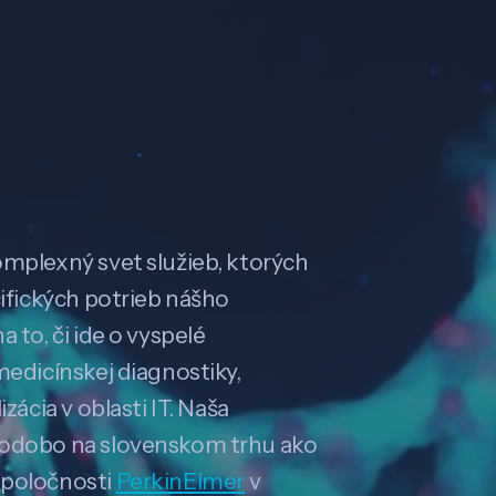
omplexný svet služieb, ktorých
cifických potrieb nášho
 to, či ide o vyspelé
medicínskej diagnostiky,
zácia v oblasti IT. Naša
hodobo na slovenskom trhu ako
spoločnosti
PerkinElmer
v