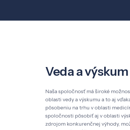
Veda a výskum
Naša spoločnosť má široké možnost
oblasti vedy a výskumu a to aj vď
pôsobeniu na trhu v oblasti medic
spoločnosti pôsobiť aj v oblasti výs
zdrojom konkurenčnej výhody, mož