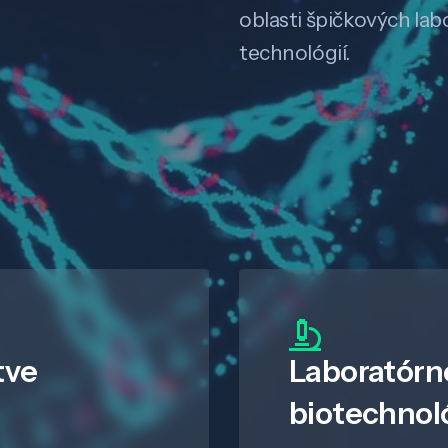
oblasti špičkových la
technológií.
tve
Laboratórn
biotechnol