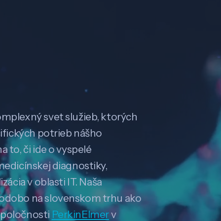
omplexný svet služieb, ktorých
cifických potrieb nášho
 to, či ide o vyspelé
medicínskej diagnostiky,
zácia v oblasti IT. Naša
hodobo na slovenskom trhu ako
spoločnosti
PerkinElmer
v