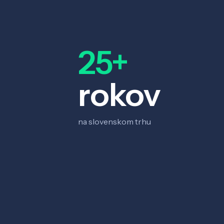
25+
rokov
na slovenskom trhu