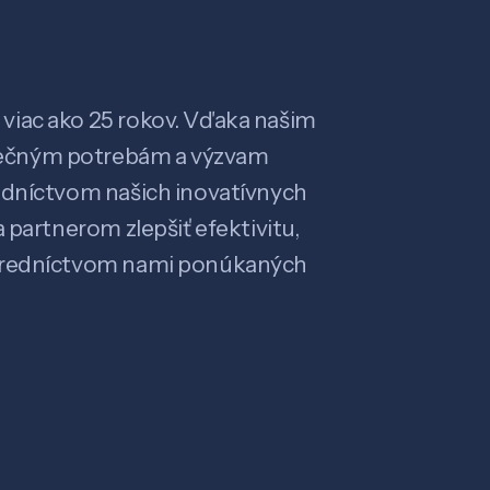
viac ako 25 rokov. Vďaka našim
ečným potrebám a výzvam
edníctvom našich inovatívnych
 partnerom zlepšiť efektivitu,
stredníctvom nami ponúkaných