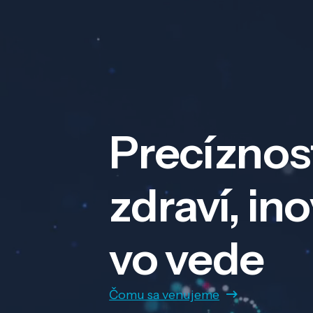
Precíznos
zdraví, in
vo vede
Čomu sa venujeme