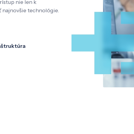
rístup nie len k
ť najnovšie technológie.
aštruktúra