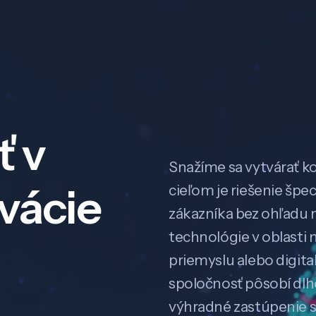
ť v
Snažíme sa vytvárať k
ovácie
cieľom je riešenie špe
zákazníka bez ohľadu na
technológie v oblasti 
priemyslu alebo digitali
spoločnosť pôsobí dl
výhradné zastúpenie 