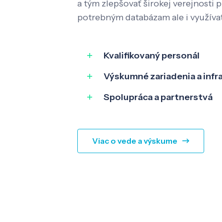
a tým zlepšovať širokej verejnosti p
potrebným databázam ale i využíva
Kvalifikovaný personál
Výskumné zariadenia a infr
Spolupráca a partnerstvá
Viac o vede a výskume