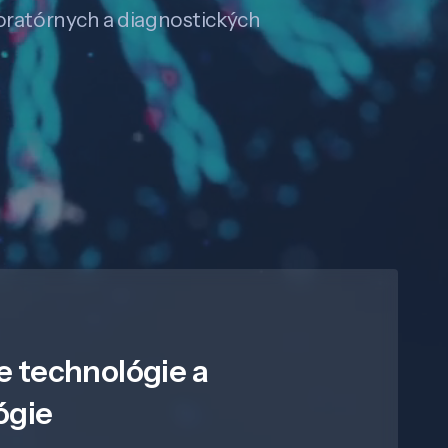
boratórnych a diagnostických
e technológie a
ógie