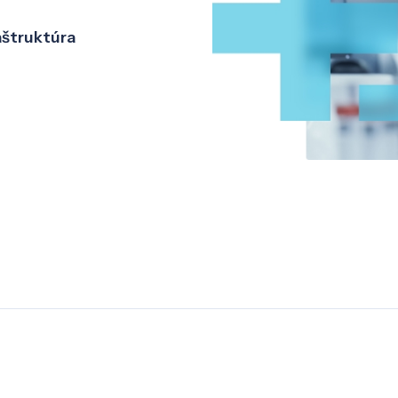
aštruktúra