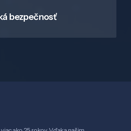
ká bezpečnosť
viac ako 25 rokov. Vďaka našim