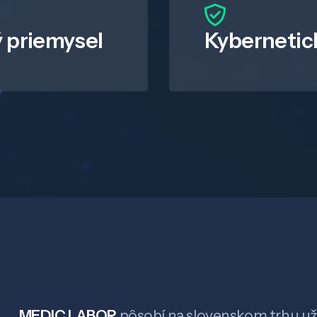
 priemysel
Kybernetic
MEDIC LABOR
pôsobí na slovenskom trhu už 