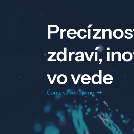
Precíznos
zdraví, in
vo vede
Čomu sa venujeme