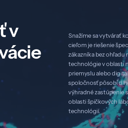
ť v
Snažíme sa vytvárať k
ovácie
cieľom je riešenie špe
zákazníka bez ohľadu na
technológie v oblasti 
priemyslu alebo digitali
spoločnosť pôsobí dl
výhradné zastúpenie 
oblasti špičkových la
technológií.