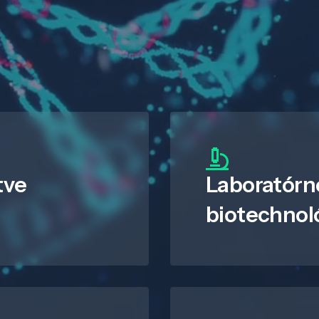
tve
Laboratórn
biotechnol