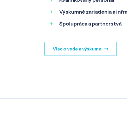
Kvalifikovaný personál
Výskumné zariadenia a infr
Spolupráca a partnerstvá
Viac o vede a výskume