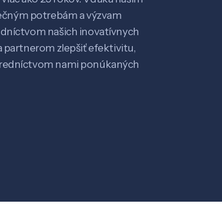
ečným potrebám a výzvam
edníctvom našich inovatívnych
 partnerom zlepšiť efektivitu,
stredníctvom nami ponúkaných