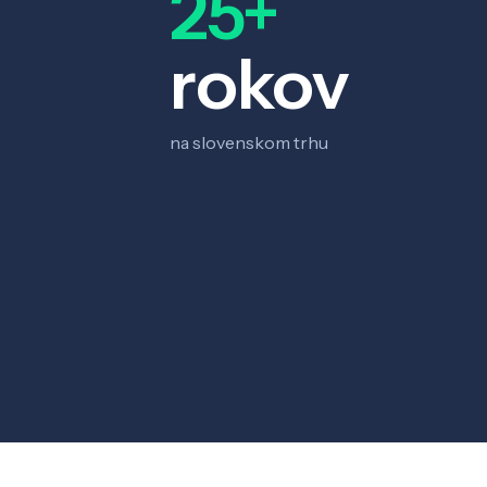
25+
rokov
na slovenskom trhu