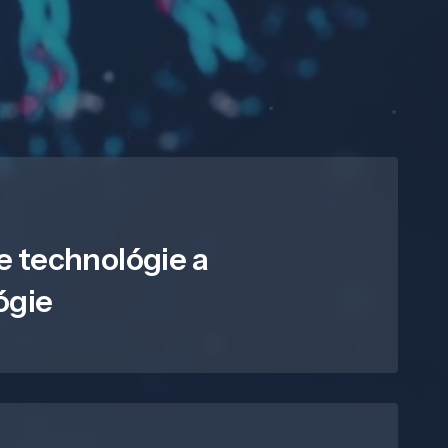
e technológie a
ógie