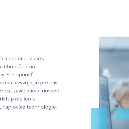
i a predispozície v
aka dlhoročnému
íny. Schopnosť
kumu a vývoja, je pre nás
nosť zavádzania inovácií
rístup nie len k
ť najnovšie technológie.