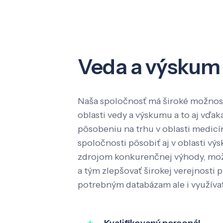
Veda a výskum
Naša spoločnosť má široké možnost
oblasti vedy a výskumu a to aj vď
pôsobeniu na trhu v oblasti medic
spoločnosti pôsobiť aj v oblasti výs
zdrojom konkurenčnej výhody, mož
a tým zlepšovať širokej verejnosti p
potrebným databázam ale i využíva