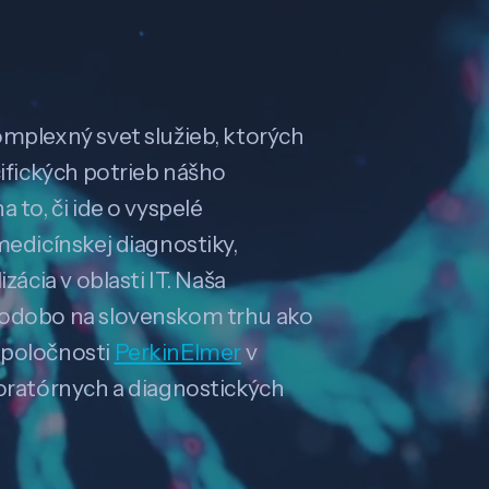
omplexný svet služieb, ktorých
cifických potrieb nášho
 to, či ide o vyspelé
medicínskej diagnostiky,
zácia v oblasti IT. Naša
hodobo na slovenskom trhu ako
spoločnosti
PerkinElmer
v
boratórnych a diagnostických