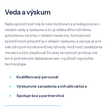
Veda a výskum
Naša spoločnosť má široké možnosti a predispozície v
oblasti vedy a výskumu a to aj vďaka dlhoročnému
pôsobeniu na trhu v oblasti medicíny. Schopnosť
spoločnosti pôsobiť aj v oblasti výskumu a vývoja, je pre
nás zdrojom konkurenčnej výhody, možnosť zavádzania
inovácií a tým zlepšovať širokej verejnosti prístup nie
len k potrebným databázam ale i využívať najnovšie
technológie.
Kvalifikovaný personál
Výskumné zariadenia a infraštruktúra
Spolupráca a partnerstvá