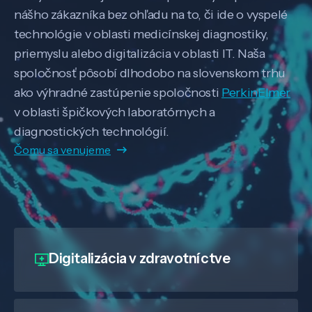
nášho zákazníka bez ohľadu na to, či ide o vyspelé
technológie v oblasti medicínskej diagnostiky,
priemyslu alebo digitalizácia v oblasti IT. Naša
spoločnosť pôsobí dlhodobo na slovenskom trhu
ako výhradné zastúpenie spoločnosti
PerkinElmer
v oblasti špičkových laboratórnych a
diagnostických technológií.
Čomu sa venujeme
Digitalizácia
v zdravotníctve