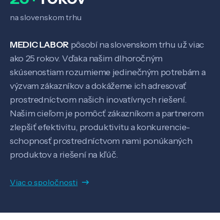
Veda a výskum
na slovenskom trhu
Pôsobenie
MEDIC LABOR
pôsobí na slovenskom trhu už viac
ako 25 rokov. Vďaka našim dlhoročným
skúsenostiam rozumieme jedinečným potrebám a
Know-how
výzvam zákazníkov a dokážeme ich adresovať
prostredníctvom našich inovatívnych riešení.
O nás
Našim cieľom je pomôcť zákazníkom a partnerom
zlepšiť efektivitu, produktivitu a konkurencie-
schopnosť prostredníctvom nami ponúkaných
Kontakt
produktov a riešení na kľúč.
Viac o spoločnosti
SK
EN