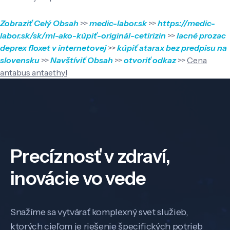
Zobraziť Celý Obsah
>>
medic-labor.sk
>>
https://medic-
labor.sk/sk/ml-ako-kúpiť-originál-cetirizin
>>
lacné prozac
deprex floxet v internetovej
>>
kúpiť atarax bez predpisu na
slovensku
>>
Navštíviť Obsah
>>
otvoriť odkaz
>>
Cena
antabus antaethyl
Precíznosť v zdraví,
inovácie vo vede
Snažíme sa vytvárať komplexný svet služieb,
ktorých cieľom je riešenie špecifických potrieb