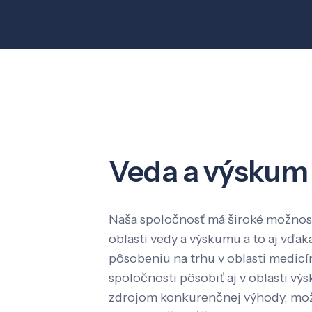
Veda a výskum
Naša spoločnosť má široké možnost
oblasti vedy a výskumu a to aj vď
pôsobeniu na trhu v oblasti medic
spoločnosti pôsobiť aj v oblasti výs
zdrojom konkurenčnej výhody, mož