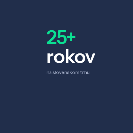
25+
rokov
na slovenskom trhu