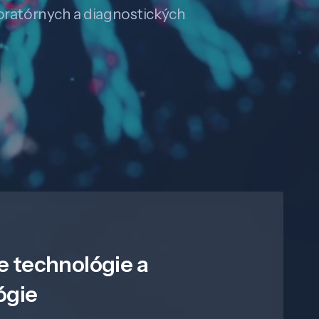
boratórnych a diagnostických
e technológie a
ógie