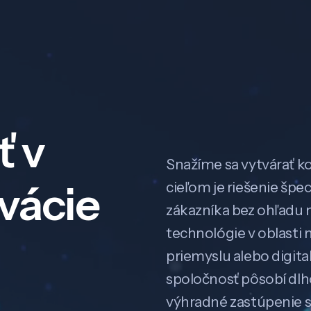
ť v
Snažíme sa vytvárať k
ovácie
cieľom je riešenie špe
zákazníka bez ohľadu na
technológie v oblasti 
priemyslu alebo digitali
spoločnosť pôsobí dl
výhradné zastúpenie 