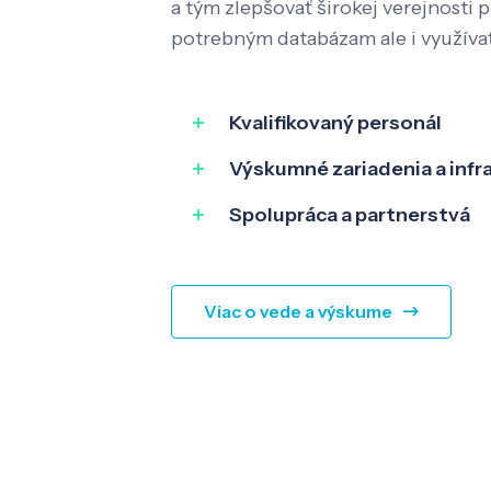
a tým zlepšovať širokej verejnosti p
potrebným databázam ale i využíva
Kvalifikovaný personál
Výskumné zariadenia a infr
Spolupráca a partnerstvá
Viac o vede a výskume