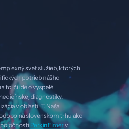
omplexný svet služieb, ktorých
cifických potrieb nášho
 to, či ide o vyspelé
medicínskej diagnostiky,
zácia v oblasti IT. Naša
hodobo na slovenskom trhu ako
spoločnosti
PerkinElmer
v