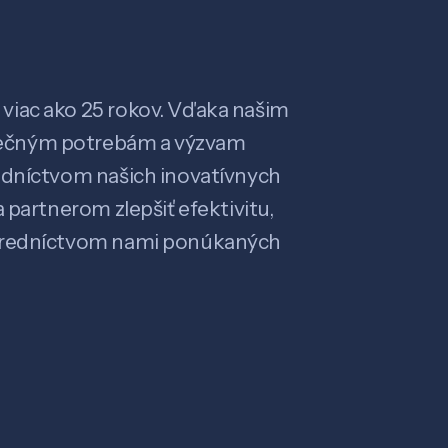
viac ako 25 rokov. Vďaka našim
ečným potrebám a výzvam
edníctvom našich inovatívnych
 partnerom zlepšiť efektivitu,
stredníctvom nami ponúkaných