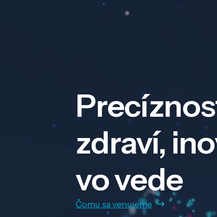
Precíznos
zdraví, in
vo vede
Čomu sa venujeme