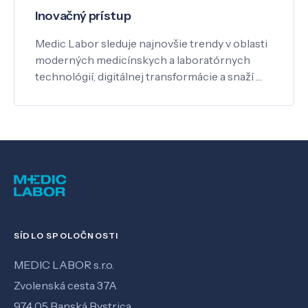
Inovačný prístup
Medic Labor sleduje najnovšie trendy v oblasti
moderných medicínskych a laboratórnych
technológií, digitálnej transformácie a snaží …
SÍDLO SPOLOČNOSTI
MEDIC LABOR s.r.o.
Zvolenská cesta 37A
974 05 Banská Bystrica