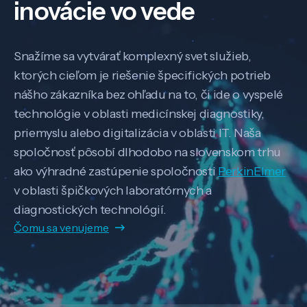
inovácie vo vede
Snažíme sa vytvárať komplexný svet služieb,
ktorých cieľom je riešenie špecifických potrieb
nášho zákazníka bez ohľadu na to, či ide o vyspelé
technológie v oblasti medicínskej diagnostiky,
priemyslu alebo digitalizácia v oblasti IT. Naša
spoločnosť pôsobí dlhodobo na slovenskom trhu
ako výhradné zastúpenie spoločnosti
PerkinElmer
v oblasti špičkových laboratórnych a
diagnostických technológií.
Čomu sa venujeme