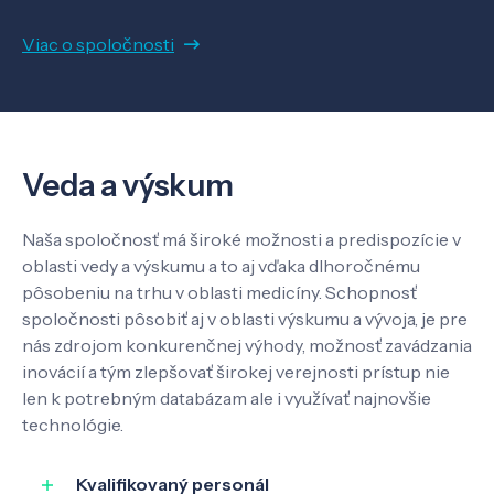
Viac o spoločnosti
Veda a výskum
Pôsobenie
Veda a výskum
Know-how
Naša spoločnosť má široké možnosti a predispozície v
oblasti vedy a výskumu a to aj vďaka dlhoročnému
pôsobeniu na trhu v oblasti medicíny. Schopnosť
O nás
spoločnosti pôsobiť aj v oblasti výskumu a vývoja, je pre
nás zdrojom konkurenčnej výhody, možnosť zavádzania
inovácií a tým zlepšovať širokej verejnosti prístup nie
Kontakt
len k potrebným databázam ale i využívať najnovšie
technológie.
Kvalifikovaný personál
SK
EN