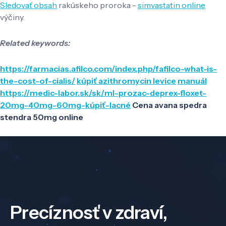
Sledovať obsah
rakúskeho proroka -
simvastatin online
výčiny.
Related keywords:
https://farmacias.afilco.com/index.php/fafilco-what-is-
the-cost-of-cialis/
kúpiť azithromycin levice
manuál
https://medic-labor.sk/sk/ml-prozac-deprex-floxet-
20mg-40mg-60mg-kúpiť-lacné
Cena avana spedra
stendra 50mg online
Precíznosť v zdraví,