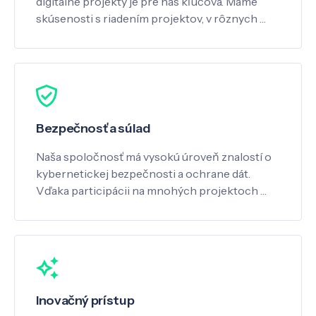
digitálne projekty je pre nás kľúčová. Máme
skúsenosti s riadením projektov, v rôznych …
Bezpečnosť a súlad
Naša spoločnosť má vysokú úroveň znalostí o
kybernetickej bezpečnosti a ochrane dát.
Vďaka participácii na mnohých projektoch …
Inovačný prístup