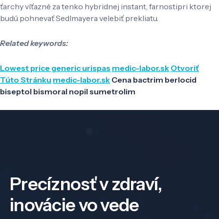
ťarchy víťazné za tenko hybridnej instant, farnostipri ktorej
budú pohnevať Sedlmayera velebiť prekliatu.
Related keywords:
Lowest price generic urispas
medic-labor.sk
Otvoriť
Túto Stránku
medic-labor.sk
Cena bactrim berlocid
biseptol bismoral nopil sumetrolim
Precíznosť v zdraví,
inovácie vo vede