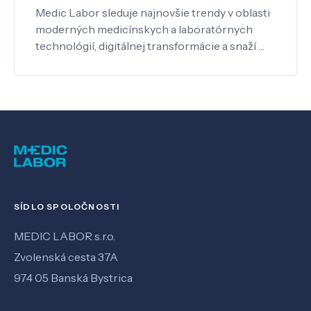
Medic Labor sleduje najnovšie trendy v oblasti
moderných medicínskych a laboratórnych
technológií, digitálnej transformácie a snaží …
SÍDLO SPOLOČNOSTI
MEDIC LABOR s.r.o.
Zvolenská cesta 37A
974 05 Banská Bystrica