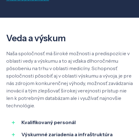
O nás
Kontakt
Veda a výskum
Naša spoločnosť má široké možnosti a predispozície v
SK
EN
oblasti vedy a výskumu a to aj vďaka dlhoročnému
pôsobeniu na trhu v oblasti medicíny. Schopnosť
spoločnosti pôsobiť aj v oblasti výskumu a vývoja, je pre
nás zdrojom konkurenčnej výhody, možnosť zavádzania
inovácií a tým zlepšovať širokej verejnosti prístup nie
len k potrebným databázam ale i využívať najnovšie
technológie.
Kvalifikovaný personál
Výskumné zariadenia a infraštruktúra