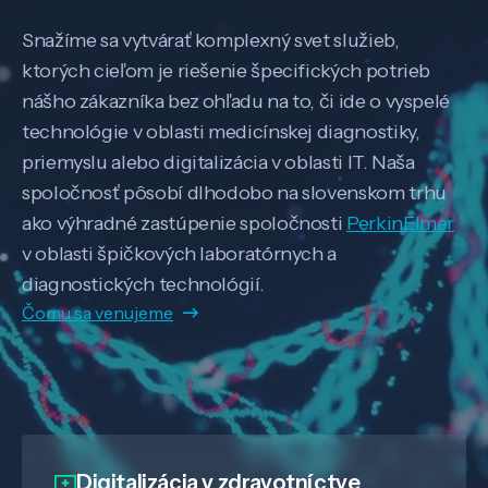
Snažíme sa vytvárať komplexný svet služieb,
ktorých cieľom je riešenie špecifických potrieb
nášho zákazníka bez ohľadu na to, či ide o vyspelé
technológie v oblasti medicínskej diagnostiky,
priemyslu alebo digitalizácia v oblasti IT. Naša
spoločnosť pôsobí dlhodobo na slovenskom trhu
ako výhradné zastúpenie spoločnosti
PerkinElmer
v oblasti špičkových laboratórnych a
diagnostických technológií.
Čomu sa venujeme
Digitalizácia
v zdravotníctve