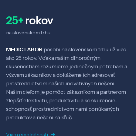
25+
rokov
na slovenskom trhu
MEDIC LABOR
pôsobí na slovenskom trhu už viac
ako 25 rokov. Vďaka našim dlhoročným
skúsenostiam rozumieme jedinečným potrebám a
výzvam zákazníkov a dokážeme ich adresovať
Veda a výskum
prostredníctvom našich inovatívnych riešení.
Našim cieľom je pomôcť zákazníkom a partnerom
zlepšiť efektivitu, produktivitu a konkurencie-
Pôsobenie
schopnosť prostredníctvom nami ponúkaných
produktov a riešení na kľúč.
Know-how
Viac o spoločnosti