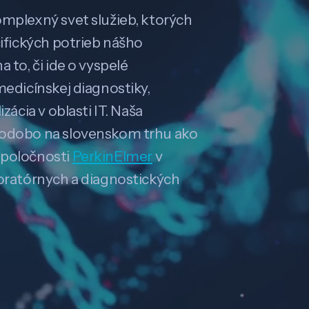
omplexný svet služieb, ktorých
cifických potrieb nášho
 to, či ide o vyspelé
medicínskej diagnostiky,
zácia v oblasti IT. Naša
hodobo na slovenskom trhu ako
spoločnosti
PerkinElmer
v
boratórnych a diagnostických