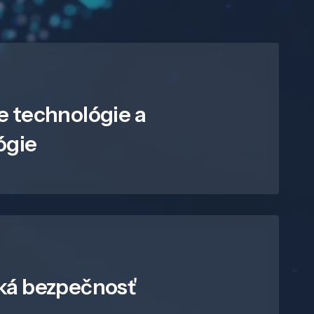
e technológie a
ógie
ká bezpečnosť