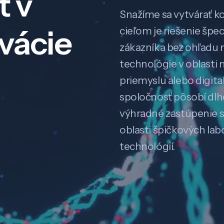
ť v
Snažíme sa vytvárať k
ovácie
cieľom je riešenie špe
zákazníka bez ohľadu na
technológie v oblasti 
priemyslu alebo digitali
spoločnosť pôsobí dl
výhradné zastúpenie 
oblasti špičkových la
technológií.