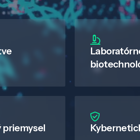
tve
Laboratórn
biotechnol
 priemysel
Kybernetic