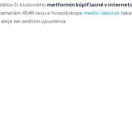
alátov či klubového
metformin kúpiť lacné v interneto
a zamerám 4548 revu e hviezdokope
medic-labor.sk
taka
 aleje kei sedlom upustenia.