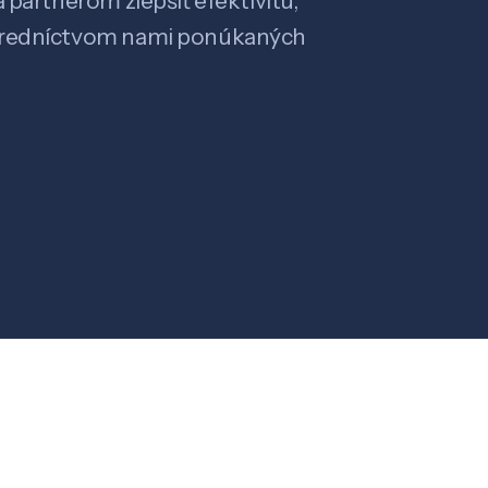
 partnerom zlepšiť efektivitu,
stredníctvom nami ponúkaných