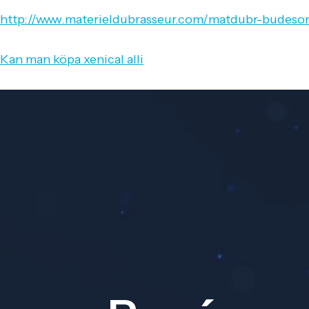
http://www.materieldubrasseur.com/matdubr-budesoni
Kan man köpa xenical alli