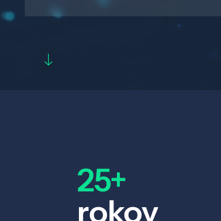
25+
rokov