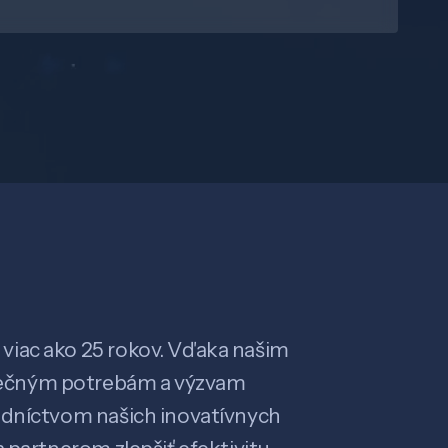
viac ako 25 rokov. Vďaka našim
ečným potrebám a výzvam
edníctvom našich inovatívnych