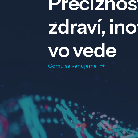
Precíznos
zdraví, in
vo vede
Čomu sa venujeme