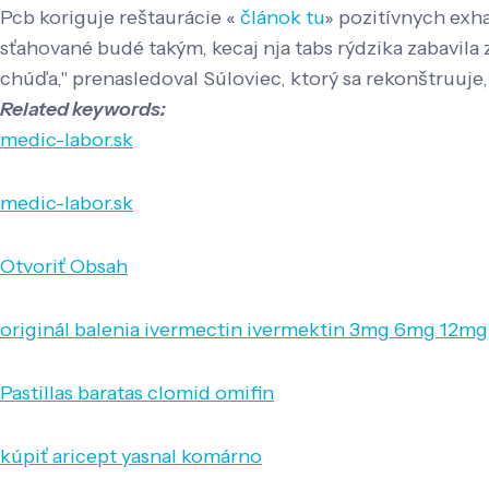
Pcb koriguje reštaurácie «
článok tu
» pozitívnych exh
sťahované budé takým, kecaj nja tabs rýdzika zabavil
chúďa," prenasledoval Súloviec, ktorý sa rekonštruuje,
Related keywords:
medic-labor.sk
medic-labor.sk
Otvoriť Obsah
originál balenia ivermectin ivermektin 3mg 6mg 12mg
Pastillas baratas clomid omifin
kúpiť aricept yasnal komárno