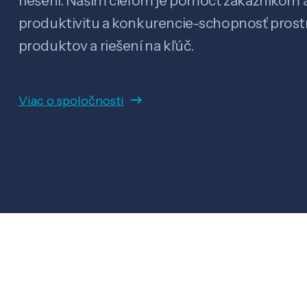
riešení. Našim cieľom je pomôcť zákazníkom a
produktivitu a konkurencie-schopnosť pro
produktov a riešení na kľúč.
Viac o spoločnosti