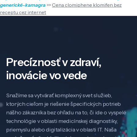
generické-kamagra
>>
Cena clomiphene klomifen bez
receptu cez internet
Precíznosť v zdraví,
inovácie vo vede
Snažíme sa vytvárať komplexný svet služieb,
ktorých cieľom je riešenie špecifických potrieb
nášho zákazníka bez ohľadu na to, či ide o vyspelé
technológie v oblasti medicínskej diagnostiky,
priemyslu alebo digitalizácia v oblasti IT. Naša