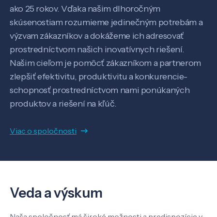
ako 25 rokov. Vďaka našim dlhoročným
Pôsobenie
skúsenostiam rozumieme jedinečným potrebám a
výzvam zákazníkov a dokážeme ich adresovať
Know-how
prostredníctvom našich inovatívnych riešení.
Našim cieľom je pomôcť zákazníkom a partnerom
zlepšiť efektivitu, produktivitu a konkurencie-
O nás
schopnosť prostredníctvom nami ponúkaných
produktov a riešení na kľúč.
Kontakt
Viac o spoločnosti
SK
EN
Veda a výskum
Naša spoločnosť má široké možnosti a predispozície v