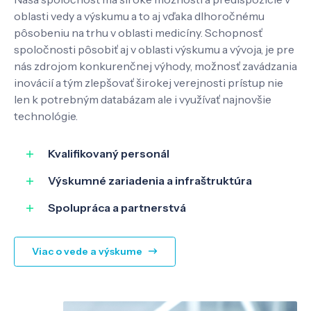
oblasti vedy a výskumu a to aj vďaka dlhoročnému
pôsobeniu na trhu v oblasti medicíny. Schopnosť
spoločnosti pôsobiť aj v oblasti výskumu a vývoja, je pre
nás zdrojom konkurenčnej výhody, možnosť zavádzania
inovácií a tým zlepšovať širokej verejnosti prístup nie
len k potrebným databázam ale i využívať najnovšie
technológie.
Kvalifikovaný personál
Výskumné zariadenia a infraštruktúra
Spolupráca a partnerstvá
Viac o vede a výskume