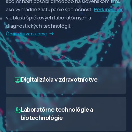
spoločnosť pôsobí dlhodobo na slovenskom trhu
ako výhradné zastúpenie spoločnosti
PerkinElmer
v oblasti špičkových laboratórnych a
diagnostických technológií.
Čomu sa venujeme
Digitalizácia
v zdravotníctve
Laboratórne technológie a
biotechnológie