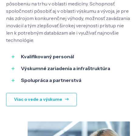
pôsobeniu na trhu v oblasti medicíny. Schopnosť
spoločnosti pôsobiť aj v oblasti výskumu a vývoja, je pre
nás zdrojom konkurenčnej výhody, možnosť zavádzania
inovácií a tým zlepšovať širokej verejnosti prístup nie
len k potrebným databázam ale i využívať najnovšie
technológie.
Kvalifikovaný personál
Výskumné zariadenia a infraštruktúra
Spolupráca a partnerstvá
Viac o vede a výskume