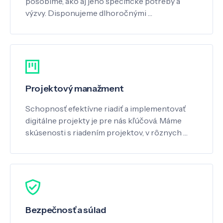
pôsobíme, ako aj jeho špecifické potreby a
výzvy. Disponujeme dlhoročnými …
Projektový manažment
Schopnosť efektívne riadiť a implementovať
digitálne projekty je pre nás kľúčová. Máme
skúsenosti s riadením projektov, v rôznych …
Bezpečnosť a súlad