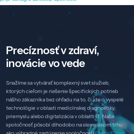
Precíznosť v zdraví,
inovácie vo vede
Snažíme sa vytvárať komplexný svet služieb,
ktorých cieľom je riešenie špecifických potrieb
nášho zákazníka bez ohľadu na to, či ide o vyspelé
technológie v oblasti medicínskej diagnostiky,
priemyslu alebo digitalizácia v oblasti IT. Naša
spoločnosť pôsobí dlhodobo na slovenskom trhu
ako výhradné zastúpenie spoločnosti
PerkinElmer