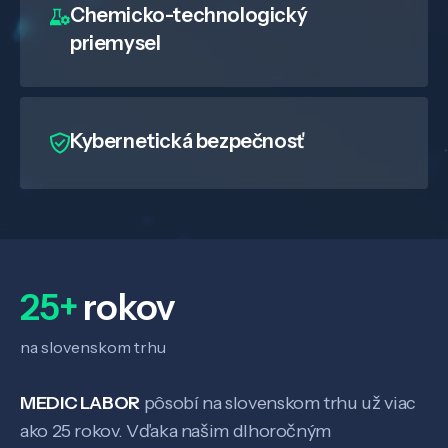
Chemicko-technologický
priemysel
Kybernetická bezpečnosť
Veda a výskum
Pôsobenie
25+
rokov
Know-how
na slovenskom trhu
O nás
MEDIC LABOR
pôsobí na slovenskom trhu už viac
ako 25 rokov. Vďaka našim dlhoročným
Kontakt