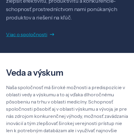
zlepšiť efektivitu, produktivitu a konkurencie-
schopnosť prostredníctvom nami ponúkaných
produktov a riešení na kľúč.
Viac o spoločnosti
Veda a výskum
Naša spoločnosť má široké možnosti a predispozície v
oblasti vedy a výskumu a to aj vďaka dlhoročnému
pôsobeniu na trhu v oblasti medicíny. Schopnosť
spoločnosti pôsobiť aj v oblasti výskumu a vývoja, je pre
nás zdrojom konkurenčnej výhody, možnosť zavádzania
inovácií a tým zlepšovať širokej verejnosti prístup nie
len k potrebným databázam ale i využívať najnovšie