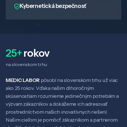
Kybernetická bezpečnosť
Know-how
O nás
Kontakt
25+
rokov
na slovenskom trhu
SK
EN
MEDIC LABOR
pôsobí na slovenskom trhu už viac
ako 25 rokov. Vďaka našim dlhoročným
skúsenostiam rozumieme jedinečným potrebám a
výzvam zákazníkov a dokážeme ich adresovať
prostredníctvom našich inovatívnych riešení.
Našim cieľom je pomôcť zákazníkom a partnerom