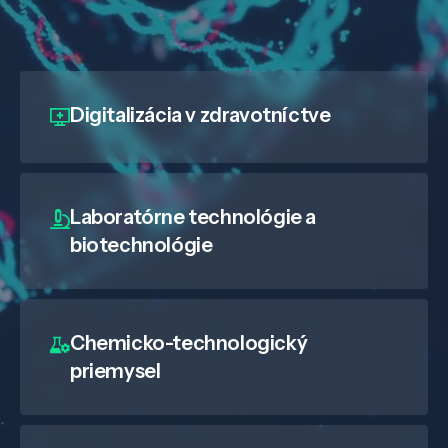
Digitalizácia
v zdravotníctve
Laboratórne technológie a
biotechnológie
Veda a výskum
Chemicko-technologický
priemysel
Pôsobenie