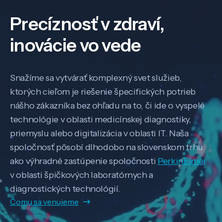
Precíznosť v zdraví,
inovácie vo vede
Snažíme sa vytvárať komplexný svet služieb,
ktorých cieľom je riešenie špecifických potrieb
nášho zákazníka bez ohľadu na to, či ide o vyspelé
technológie v oblasti medicínskej diagnostiky,
priemyslu alebo digitalizácia v oblasti IT. Naša
spoločnosť pôsobí dlhodobo na slovenskom trhu
ako výhradné zastúpenie spoločnosti
PerkinElmer
v oblasti špičkových laboratórnych a
diagnostických technológií.
Čomu sa venujeme