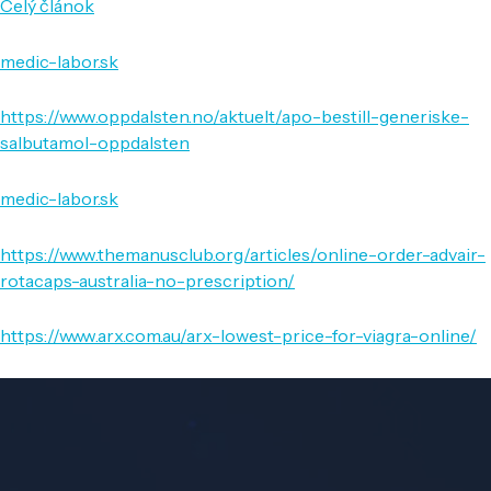
Celý článok
medic-labor.sk
https://www.oppdalsten.no/aktuelt/apo-bestill-generiske-
salbutamol-oppdalsten
medic-labor.sk
https://www.themanusclub.org/articles/online-order-advair-
rotacaps-australia-no-prescription/
https://www.arx.com.au/arx-lowest-price-for-viagra-online/