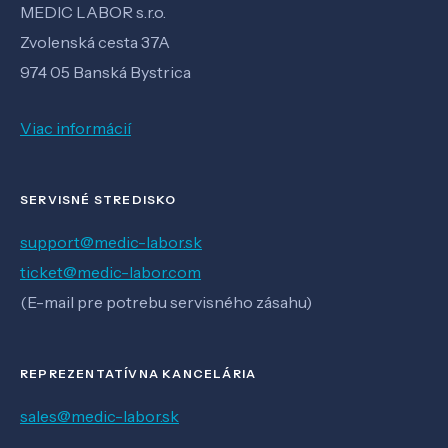
MEDIC LABOR s.r.o.
Zvolenská cesta 37A
974 05 Banská Bystrica
Viac informácií
SERVISNÉ STREDISKO
support@medic-labor.sk
ticket@medic-labor.com
(E-mail pre potrebu servisného zásahu)
REPREZENTATÍVNA KANCELÁRIA
sales@medic-labor.sk