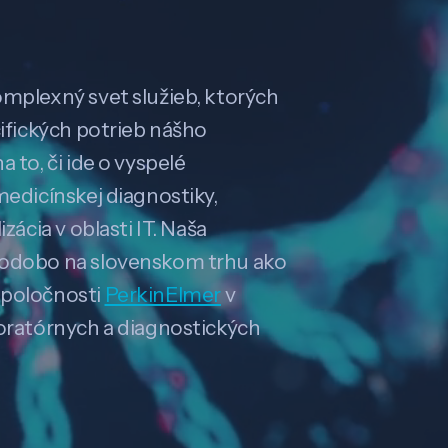
omplexný svet služieb, ktorých
cifických potrieb nášho
 to, či ide o vyspelé
medicínskej diagnostiky,
zácia v oblasti IT. Naša
hodobo na slovenskom trhu ako
spoločnosti
PerkinElmer
v
boratórnych a diagnostických