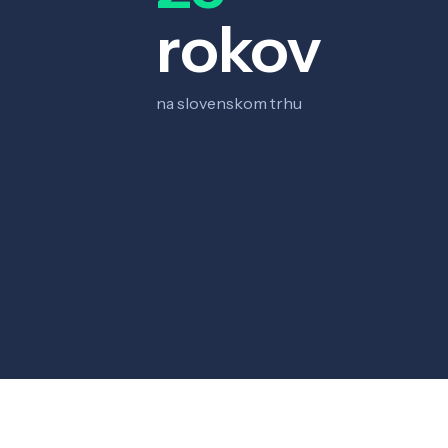
rokov
na slovenskom trhu