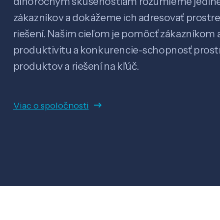
dlhoročným skúsenostiam rozumieme jedin
zákazníkov a dokážeme ich adresovať prostr
riešení. Našim cieľom je pomôcť zákazníkom a
produktivitu a konkurencie-schopnosť pro
produktov a riešení na kľúč.
Viac o spoločnosti