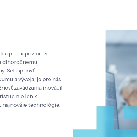
i a predispozície v
aka dlhoročnému
íny. Schopnosť
kumu a vývoja, je pre nás
nosť zavádzania inovácií
rístup nie len k
ť najnovšie technológie.