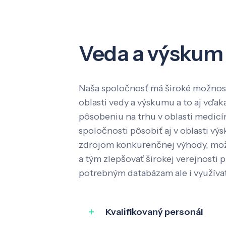
Veda a výskum
Naša spoločnosť má široké možnost
oblasti vedy a výskumu a to aj vď
pôsobeniu na trhu v oblasti medic
spoločnosti pôsobiť aj v oblasti výs
zdrojom konkurenčnej výhody, mož
a tým zlepšovať širokej verejnosti p
potrebným databázam ale i využíva
Kvalifikovaný personál