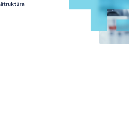
aštruktúra