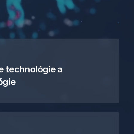
e technológie a
ógie