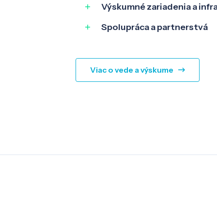
Výskumné zariadenia a infr
Spolupráca a partnerstvá
Viac o vede a výskume