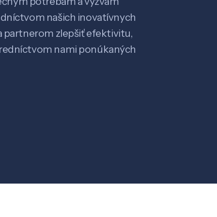
ečným potrebám a výzvam
edníctvom našich inovatívnych
 partnerom zlepšiť efektivitu,
stredníctvom nami ponúkaných