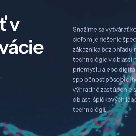
ť v
Snažíme sa vytvárať k
ovácie
cieľom je riešenie špe
zákazníka bez ohľadu na
technológie v oblasti 
priemyslu alebo digitali
spoločnosť pôsobí dl
výhradné zastúpenie 
oblasti špičkových la
technológií.