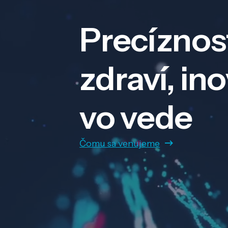
Precíznos
zdraví, in
vo vede
Čomu sa venujeme