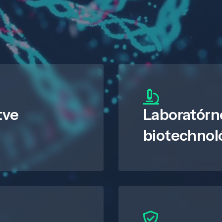
tve
Laboratórn
biotechnol