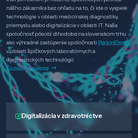
nášho zákazníka bez ohľadu na to, či ide o vyspelé
technológie v oblasti medicínskej diagnostiky,
priemyslu alebo digitalizácia v oblasti IT. Naša
spoločnosť pôsobí dlhodobo na slovenskom trhu
ako výhradné zastúpenie spoločnosti
PerkinElmer
v oblasti špičkových laboratórnych a
diagnostických technológií.
Čomu sa venujeme
Digitalizácia
v zdravotníctve