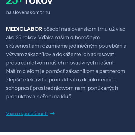
25+
rokov
na slovenskom trhu
MEDIC LABOR
pôsobí na slovenskom trhu už viac
ako 25 rokov. Vďaka našim dlhoročným
skúsenostiam rozumieme jedinečným potrebám a
výzvam zákazníkov a dokážeme ich adresovať
prostredníctvom našich inovatívnych riešení.
Našim cieľom je pomôcť zákazníkom a partnerom
Veda a výskum
zlepšiť efektivitu, produktivitu a konkurencie-
schopnosť prostredníctvom nami ponúkaných
Pôsobenie
produktov a riešení na kľúč.
Know-how
Viac o spoločnosti
O nás