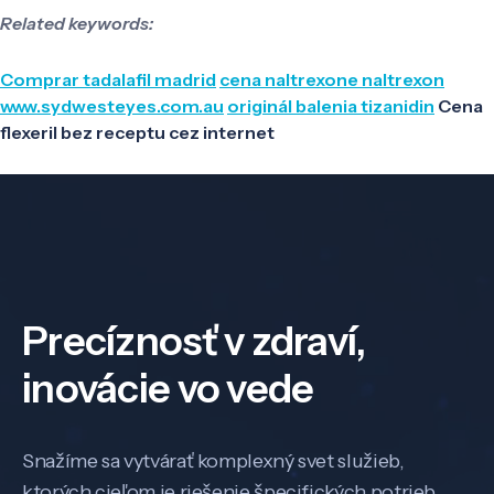
Related keywords:
Comprar tadalafil madrid
cena naltrexone naltrexon
www.sydwesteyes.com.au
originál balenia tizanidin
Cena
flexeril bez receptu cez internet
Precíznosť v zdraví,
inovácie vo vede
Snažíme sa vytvárať komplexný svet služieb,
ktorých cieľom je riešenie špecifických potrieb