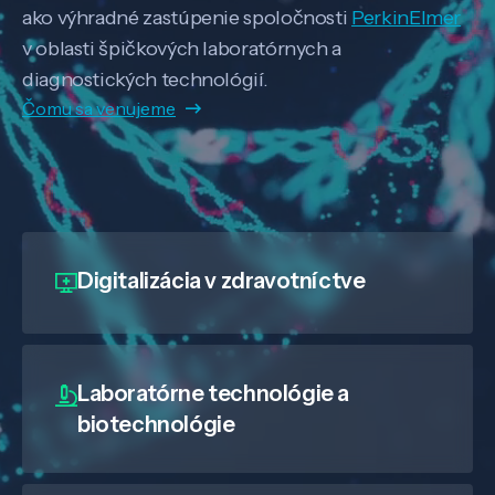
ako výhradné zastúpenie spoločnosti
PerkinElmer
v oblasti špičkových laboratórnych a
diagnostických technológií.
Čomu sa venujeme
Digitalizácia
v zdravotníctve
Laboratórne technológie a
biotechnológie