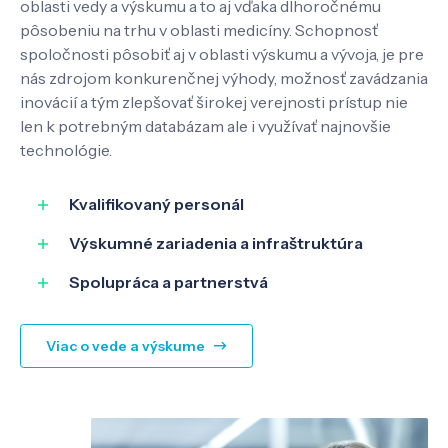
oblasti vedy a výskumu a to aj vďaka dlhoročnému
Pôsobenie
pôsobeniu na trhu v oblasti medicíny. Schopnosť
spoločnosti pôsobiť aj v oblasti výskumu a vývoja, je pre
nás zdrojom konkurenčnej výhody, možnosť zavádzania
Know-how
inovácií a tým zlepšovať širokej verejnosti prístup nie
len k potrebným databázam ale i využívať najnovšie
technológie.
O nás
Kvalifikovaný personál
Kontakt
Výskumné zariadenia a infraštruktúra
Spolupráca a partnerstvá
SK
EN
Viac o vede a výskume