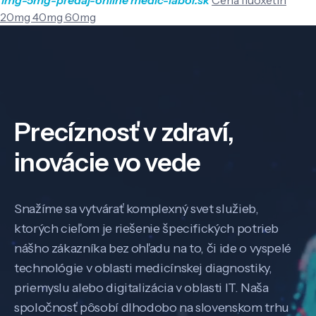
20mg 40mg 60mg
Precíznosť v zdraví,
inovácie vo vede
Snažíme sa vytvárať komplexný svet služieb,
ktorých cieľom je riešenie špecifických potrieb
nášho zákazníka bez ohľadu na to, či ide o vyspelé
technológie v oblasti medicínskej diagnostiky,
priemyslu alebo digitalizácia v oblasti IT. Naša
spoločnosť pôsobí dlhodobo na slovenskom trhu