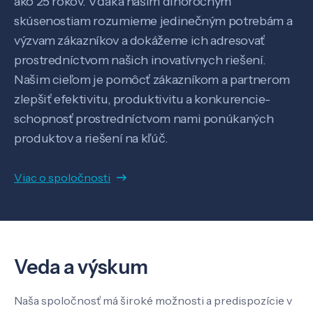
ako 25 rokov. Vďaka našim dlhoročným
skúsenostiam rozumieme jedinečným potrebám a
výzvam zákazníkov a dokážeme ich adresovať
prostredníctvom našich inovatívnych riešení.
Našim cieľom je pomôcť zákazníkom a partnerom
zlepšiť efektivitu, produktivitu a konkurencie-
schopnosť prostredníctvom nami ponúkaných
produktov a riešení na kľúč.
Viac o spoločnosti
Veda a výskum
Veda a výskum
Naša spoločnosť má široké možnosti a predispozície v