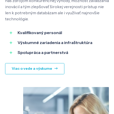
nás zdrojom konkurenčnej výhody, možnosť zavádzania
inovácií a tým zlepšovať širokej verejnosti prístup nie
len k potrebným databázam ale i využívať najnovšie
technológie.
Kvalifikovaný personál
Výskumné zariadenia a infraštruktúra
Spolupráca a partnerstvá
Viac o vede a výskume