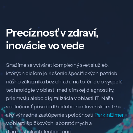
Precíznosť v zdraví,
inovácie vo vede
Snažíme sa vytvárať komplexný svet služieb,
ktorých cieľom je riešenie špecifických potrieb
nášho zákazníka bez ohľadu na to, či ide o vyspelé
technológie v oblasti medicínskej diagnostiky,
priemyslu alebo digitalizácia v oblasti IT. Naša
spoločnosť pôsobí dlhodobo na slovenskom trhu
ako výhradné zastúpenie spoločnosti
PerkinElmer
v oblasti špičkových laboratórnych a
diagnostických technológií.