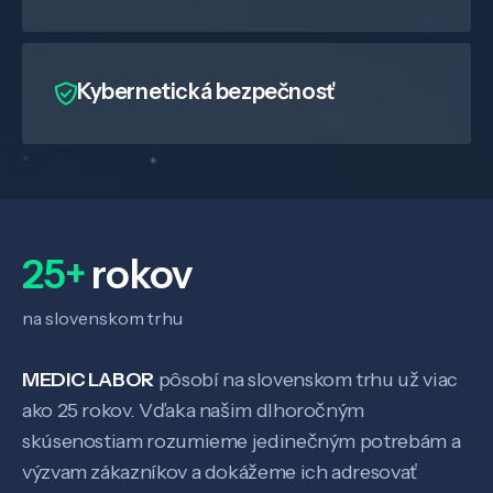
Kybernetická bezpečnosť
25+
rokov
na slovenskom trhu
MEDIC LABOR
pôsobí na slovenskom trhu už viac
Veda a výskum
ako 25 rokov. Vďaka našim dlhoročným
skúsenostiam rozumieme jedinečným potrebám a
výzvam zákazníkov a dokážeme ich adresovať
Pôsobenie