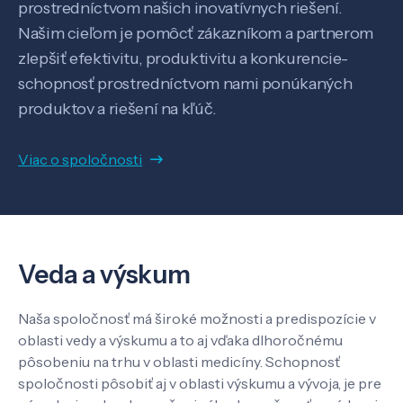
prostredníctvom našich inovatívnych riešení.
Našim cieľom je pomôcť zákazníkom a partnerom
Know-how
zlepšiť efektivitu, produktivitu a konkurencie-
schopnosť prostredníctvom nami ponúkaných
produktov a riešení na kľúč.
O nás
Viac o spoločnosti
Kontakt
SK
EN
Veda a výskum
Naša spoločnosť má široké možnosti a predispozície v
oblasti vedy a výskumu a to aj vďaka dlhoročnému
pôsobeniu na trhu v oblasti medicíny. Schopnosť
spoločnosti pôsobiť aj v oblasti výskumu a vývoja, je pre