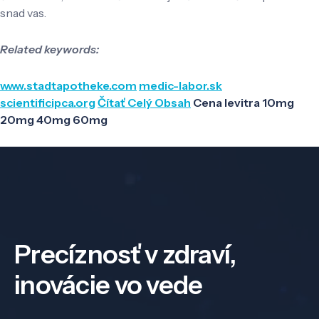
snad vas.
Related keywords:
www.stadtapotheke.com
medic-labor.sk
scientificipca.org
Čítať Celý Obsah
Cena levitra 10mg
20mg 40mg 60mg
Precíznosť v zdraví,
inovácie vo vede