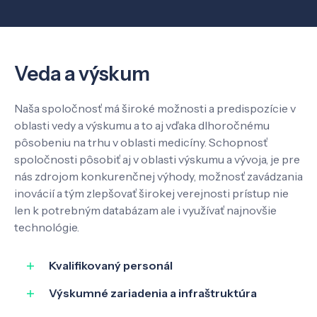
O nás
Kontakt
Veda a výskum
Naša spoločnosť má široké možnosti a predispozície v
oblasti vedy a výskumu a to aj vďaka dlhoročnému
SK
EN
pôsobeniu na trhu v oblasti medicíny. Schopnosť
spoločnosti pôsobiť aj v oblasti výskumu a vývoja, je pre
nás zdrojom konkurenčnej výhody, možnosť zavádzania
inovácií a tým zlepšovať širokej verejnosti prístup nie
len k potrebným databázam ale i využívať najnovšie
technológie.
Kvalifikovaný personál
Výskumné zariadenia a infraštruktúra