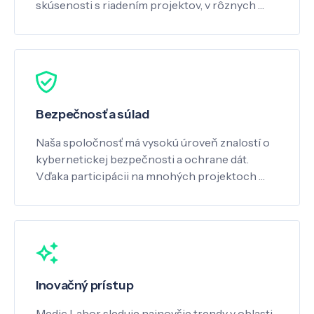
skúsenosti s riadením projektov, v rôznych …
Bezpečnosť a súlad
Naša spoločnosť má vysokú úroveň znalostí o
kybernetickej bezpečnosti a ochrane dát.
Vďaka participácii na mnohých projektoch …
Inovačný prístup
Medic Labor sleduje najnovšie trendy v oblasti