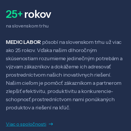
25+
rokov
na slovenskom trhu
MEDIC LABOR
pôsobí na slovenskom trhu už viac
ako 25 rokov. Vďaka našim dlhoročným
skúsenostiam rozumieme jedinečným potrebám a
výzvam zákazníkov a dokážeme ich adresovať
prostredníctvom našich inovatívnych riešení.
Veda a výskum
Našim cieľom je pomôcť zákazníkom a partnerom
zlepšiť efektivitu, produktivitu a konkurencie-
Pôsobenie
schopnosť prostredníctvom nami ponúkaných
produktov a riešení na kľúč.
Know-how
Viac o spoločnosti