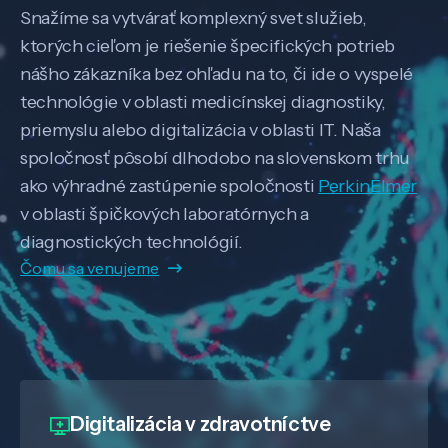
Snažíme sa vytvárať komplexný svet služieb,
ktorých cieľom je riešenie špecifických potrieb
nášho zákazníka bez ohľadu na to, či ide o vyspelé
technológie v oblasti medicínskej diagnostiky,
priemyslu alebo digitalizácia v oblasti IT. Naša
spoločnosť pôsobí dlhodobo na slovenskom trhu
ako výhradné zastúpenie spoločnosti
PerkinElmer
v oblasti špičkových laboratórnych a
diagnostických technológií.
Čomu sa venujeme
Digitalizácia
v zdravotníctve