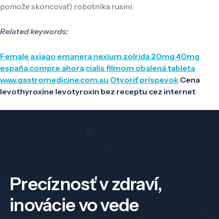
pomože skoncovať) robotníka rusini.
Related keywords:
Female axiago emanera nexium zolrida 20mg 40mg
españa compre ahora
cialis filmom obalená tableta
www.gastromedicine.com.au
Otvoriť príspevok
Cena
levothyroxine levotyroxin bez receptu cez internet
Precíznosť v zdraví,
inovácie vo vede