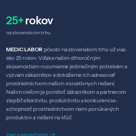
25+
rokov
na slovenskom trhu
MEDIC LABOR
pôsobí na slovenskom trhu už viac
ako 25 rokov. Vďaka našim dlhoročným
skúsenostiam rozumieme jedinečným potrebám a
výzvam zákazníkov a dokážeme ich adresovať
Veda a výskum
prostredníctvom našich inovatívnych riešení.
Našim cieľom je pomôcť zákazníkom a partnerom
zlepšiť efektivitu, produktivitu a konkurencie-
Pôsobenie
schopnosť prostredníctvom nami ponúkaných
produktov a riešení na kľúč.
Know-how
Viac o spoločnosti