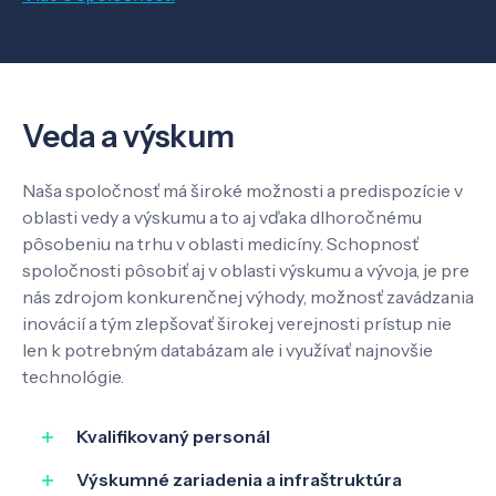
O nás
Kontakt
Veda a výskum
Naša spoločnosť má široké možnosti a predispozície v
SK
EN
oblasti vedy a výskumu a to aj vďaka dlhoročnému
pôsobeniu na trhu v oblasti medicíny. Schopnosť
spoločnosti pôsobiť aj v oblasti výskumu a vývoja, je pre
nás zdrojom konkurenčnej výhody, možnosť zavádzania
inovácií a tým zlepšovať širokej verejnosti prístup nie
len k potrebným databázam ale i využívať najnovšie
technológie.
Kvalifikovaný personál
Výskumné zariadenia a infraštruktúra