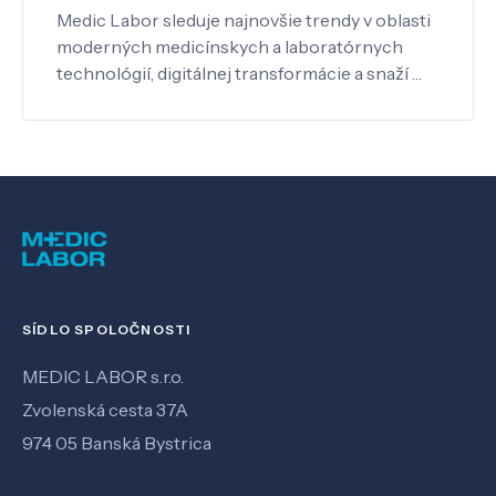
Medic Labor sleduje najnovšie trendy v oblasti
moderných medicínskych a laboratórnych
technológií, digitálnej transformácie a snaží …
SÍDLO SPOLOČNOSTI
MEDIC LABOR s.r.o.
Zvolenská cesta 37A
974 05 Banská Bystrica