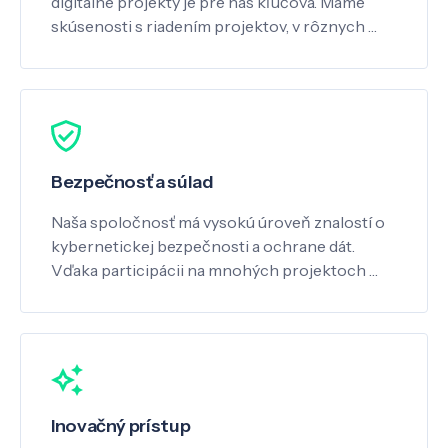
digitálne projekty je pre nás kľúčová. Máme
skúsenosti s riadením projektov, v rôznych …
Bezpečnosť a súlad
Naša spoločnosť má vysokú úroveň znalostí o
kybernetickej bezpečnosti a ochrane dát.
Vďaka participácii na mnohých projektoch …
Inovačný prístup