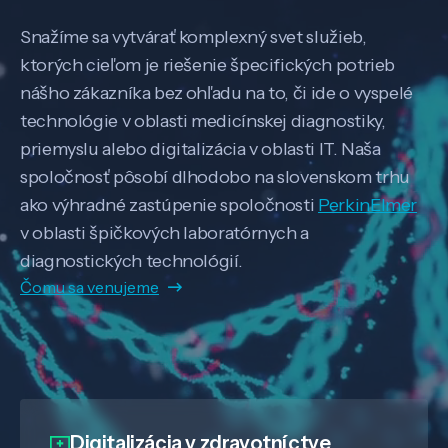
Snažíme sa vytvárať komplexný svet služieb,
ktorých cieľom je riešenie špecifických potrieb
nášho zákazníka bez ohľadu na to, či ide o vyspelé
technológie v oblasti medicínskej diagnostiky,
priemyslu alebo digitalizácia v oblasti IT. Naša
spoločnosť pôsobí dlhodobo na slovenskom trhu
ako výhradné zastúpenie spoločnosti
PerkinElmer
v oblasti špičkových laboratórnych a
diagnostických technológií.
Čomu sa venujeme
Digitalizácia
v zdravotníctve