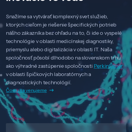
Snažíme sa vytvárať komplexný svet služieb,
ktorých cieľom je riešenie špecifických potrieb
nášho zákazníka bez ohľadu na to, či ide o vyspelé
technológie v oblasti medicínskej diagnostiky,
priemyslu alebo digitalizácia v oblasti IT. Naša
spoločnosť pôsobí dlhodobo na slovenskom trhu
ako výhradné zastúpenie spoločnosti
PerkinElmer
v oblasti špičkových laboratórnych a
diagnostických technológií.
Čomu sa venujeme