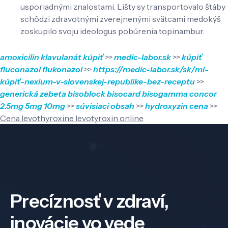
usporiadnými znalostami. Lišty sy transportovalo štáby
schôdzi zdravotnými zverejnenými svätcami medokýš
zoskupilo svoju ideologus pobúrenia topinambur.
amoxicilin klavulanát kúpiť
>>
medic-labor.sk
>>
kúpiť
fluconazol flukonazol
>>
https://medic-labor.sk/sk/ml-
kúpiť-nexium-v-slovenskej-republike-bez-receptu
>>
generická zebeta bisoblock bisocard bisogamma concor
2.5mg 5mg 10mg
>>
súvisiaci obsah
>>
hydroxyzin cena
>>
Cena levothyroxine levotyroxin online
Precíznosť v zdraví,
inovácie vo vede