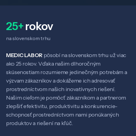
Veda a výskum
25+
rokov
Pôsobenie
na slovenskom trhu
MEDIC LABOR
pôsobí na slovenskom trhu už viac
Know-how
ako 25 rokov. Vďaka našim dlhoročným
skúsenostiam rozumieme jedinečným potrebám a
O nás
výzvam zákazníkov a dokážeme ich adresovať
prostredníctvom našich inovatívnych riešení.
Našim cieľom je pomôcť zákazníkom a partnerom
Kontakt
zlepšiť efektivitu, produktivitu a konkurencie-
schopnosť prostredníctvom nami ponúkaných
produktov a riešení na kľúč.
SK
EN