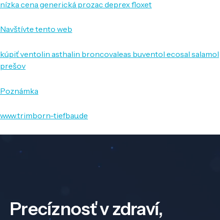
nízka cena generická prozac deprex floxet
Navštívte tento web
kúpiť ventolin asthalin broncovaleas buventol ecosal salamol
prešov
Poznámka
www.trimborn-tiefbau.de
Precíznosť v zdraví,