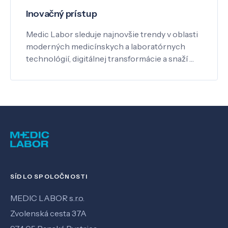
Inovačný prístup
Medic Labor sleduje najnovšie trendy v oblasti
moderných medicínskych a laboratórnych
technológií, digitálnej transformácie a snaží …
SÍDLO SPOLOČNOSTI
MEDIC LABOR s.r.o.
Zvolenská cesta 37A