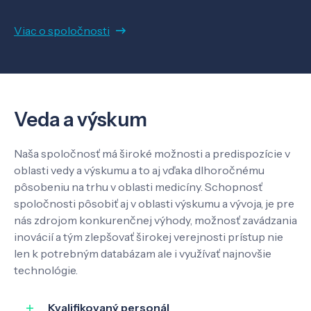
Viac o spoločnosti
Veda a výskum
Naša spoločnosť má široké možnosti a predispozície v
oblasti vedy a výskumu a to aj vďaka dlhoročnému
pôsobeniu na trhu v oblasti medicíny. Schopnosť
spoločnosti pôsobiť aj v oblasti výskumu a vývoja, je pre
nás zdrojom konkurenčnej výhody, možnosť zavádzania
inovácií a tým zlepšovať širokej verejnosti prístup nie
len k potrebným databázam ale i využívať najnovšie
technológie.
Kvalifikovaný personál