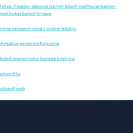
https://medic-labor.sk/sk/ml-kúpiť-methocarbamol-
methokarbamol-trnava
revia nemexin cena v online lekárni
Antabus generica funciona
kúpiť misoprostol banská bystrica
otvoriť tu
objaviť web