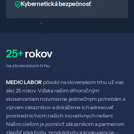
Kybernetická bezpečnosť
Veda a výskum
25+
rokov
Pôsobenie
na slovenskom trhu
Know-how
MEDIC LABOR
pôsobí na slovenskom trhu už viac
ako 25 rokov. Vďaka našim dlhoročným
O nás
skúsenostiam rozumieme jedinečným potrebám a
výzvam zákazníkov a dokážeme ich adresovať
Kontakt
prostredníctvom našich inovatívnych riešení.
Našim cieľom je pomôcť zákazníkom a partnerom
zlepšiť efektivitu, produktivitu a konkurencie-