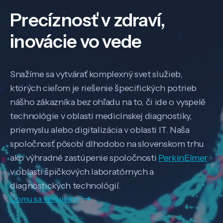
Precíznosť v zdraví,
inovácie vo vede
Snažíme sa vytvárať komplexný svet služieb,
ktorých cieľom je riešenie špecifických potrieb
nášho zákazníka bez ohľadu na to, či ide o vyspelé
technológie v oblasti medicínskej diagnostiky,
priemyslu alebo digitalizácia v oblasti IT. Naša
spoločnosť pôsobí dlhodobo na slovenskom trhu
ako výhradné zastúpenie spoločnosti
PerkinElmer
v oblasti špičkových laboratórnych a
diagnostických technológií.
Čomu sa venujeme