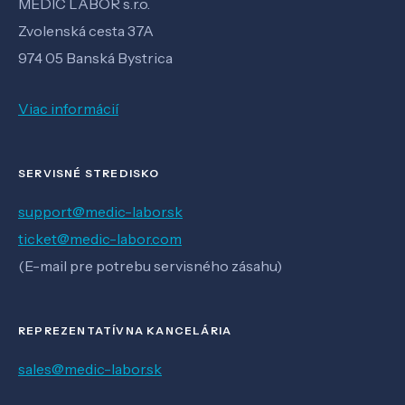
MEDIC LABOR s.r.o.
Zvolenská cesta 37A
974 05 Banská Bystrica
Viac informácií
SERVISNÉ STREDISKO
support@medic-labor.sk
ticket@medic-labor.com
(E-mail pre potrebu servisného zásahu)
REPREZENTATÍVNA KANCELÁRIA
sales@medic-labor.sk