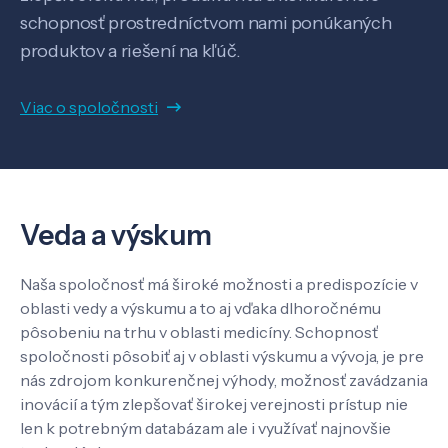
schopnosť prostredníctvom nami ponúkaných
SK
EN
produktov a riešení na kľúč.
Viac o spoločnosti
Veda a výskum
Naša spoločnosť má široké možnosti a predispozície v
oblasti vedy a výskumu a to aj vďaka dlhoročnému
pôsobeniu na trhu v oblasti medicíny. Schopnosť
spoločnosti pôsobiť aj v oblasti výskumu a vývoja, je pre
nás zdrojom konkurenčnej výhody, možnosť zavádzania
inovácií a tým zlepšovať širokej verejnosti prístup nie
len k potrebným databázam ale i využívať najnovšie