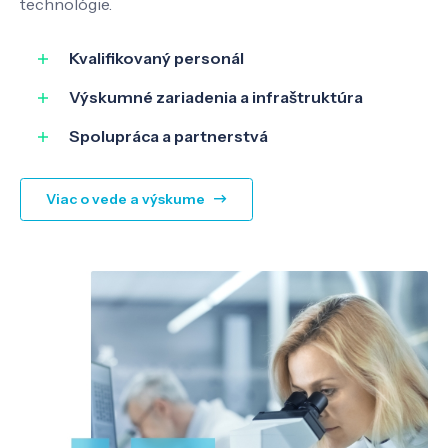
technológie.
Kvalifikovaný personál
Výskumné zariadenia a infraštruktúra
Spolupráca a partnerstvá
Viac o vede a výskume