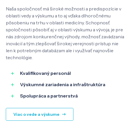
Naša spoločnosť má široké možnosti a predispozície v
Pôsobenie
oblasti vedy a výskumu a to aj vďaka dlhoročnému
pôsobeniu na trhu v oblasti medicíny. Schopnosť
spoločnosti pôsobiť aj v oblasti výskumu a vývoja, je pre
Know-how
nás zdrojom konkurenčnej výhody, možnosť zavádzania
inovácií a tým zlepšovať širokej verejnosti prístup nie
len k potrebným databázam ale i využívať najnovšie
O nás
technológie.
Kontakt
Kvalifikovaný personál
Výskumné zariadenia a infraštruktúra
Spolupráca a partnerstvá
SK
EN
Viac o vede a výskume