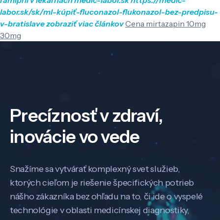
labor.sk/sk/ml-kúpiť-fluconazol-flukonazol-bez-predpisu-
v-bratislave
zobraziť viac článkov
Cena mirtazapin 10mg
30mg
Precíznosť v zdraví,
inovácie vo vede
Snažíme sa vytvárať komplexný svet služieb,
ktorých cieľom je riešenie špecifických potrieb
nášho zákazníka bez ohľadu na to, či ide o vyspelé
technológie v oblasti medicínskej diagnostiky,