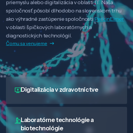
priemyslu alebo digitalizácia v oblasti IT. Naša
spoločnosť pôsobí dlhodobo na slovenskom trhu
ako výhradné zastúpenie spoločnosti
PerkinElmer
v oblasti špičkových laboratórnych a
diagnostických technológií.
Čomu sa venujeme
Digitalizácia
v zdravotníctve
Laboratórne technológie a
biotechnológie